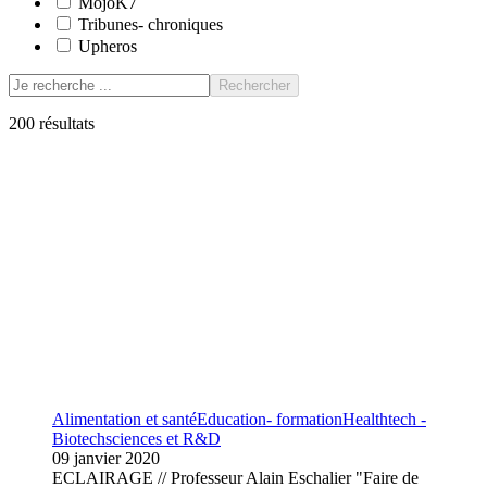
MojoK7
Tribunes- chroniques
Upheros
Rechercher
200
résultats
Alimentation et santé
Education- formation
Healthtech -
Biotech
sciences et R&D
09 janvier 2020
ECLAIRAGE // Professeur Alain Eschalier "Faire de