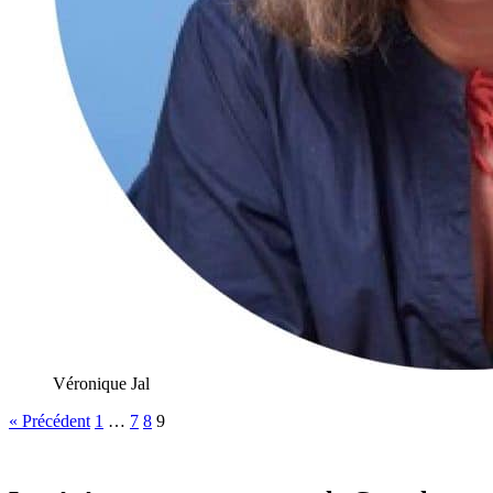
Véronique Jal
« Précédent
1
…
7
8
9