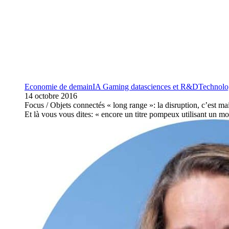
Economie de demain
IA Gaming data
sciences et R&D
Technolog
14 octobre 2016
Focus / Objets connectés « long range »: la disruption, c’est ma
Et là vous vous dites: « encore un titre pompeux utilisant un m