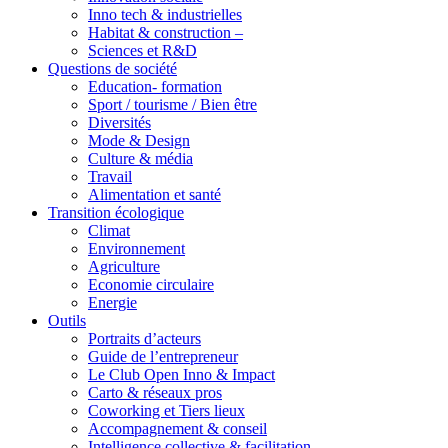
Inno tech & industrielles
Habitat & construction –
Sciences et R&D
Questions de société
Education- formation
Sport / tourisme / Bien être
Diversités
Mode & Design
Culture & média
Travail
Alimentation et santé
Transition écologique
Climat
Environnement
Agriculture
Economie circulaire
Energie
Outils
Portraits d’acteurs
Guide de l’entrepreneur
Le Club Open Inno & Impact
Carto & réseaux pros
Coworking et Tiers lieux
Accompagnement & conseil
Intelligence collective & facilitation