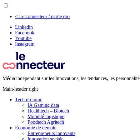
< Le connecteur / partie pro
Linkedin
Facebook
Youtube
Instagram
Média indépendant sur les Innovations, les tendances, les personnalité
Main-header right
Tech du futur
IA Gaming data
Healthtech – Biotech
Mobilité logistique
Foodtech Agritech
Economie de demain
Entrepreneurs innovants
Innovation sociale