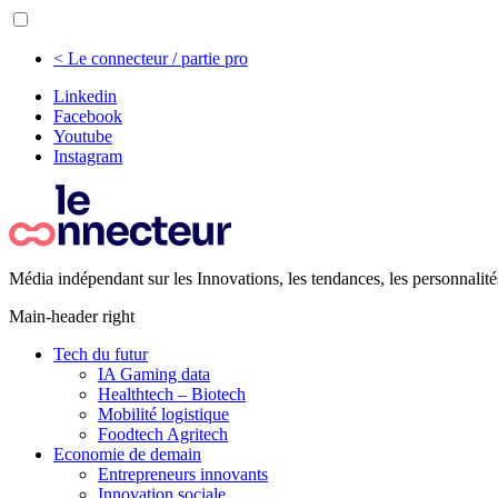
< Le connecteur / partie pro
Linkedin
Facebook
Youtube
Instagram
Média indépendant sur les Innovations, les tendances, les personnalité
Main-header right
Tech du futur
IA Gaming data
Healthtech – Biotech
Mobilité logistique
Foodtech Agritech
Economie de demain
Entrepreneurs innovants
Innovation sociale