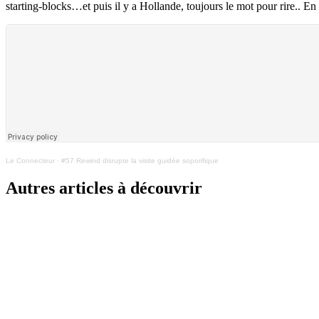
starting-blocks…et puis il y a Hollande, toujours le mot pour rire.. En
Le Connecteur
·
#57 Rewind disrupte la visite guidée soporifique
Autres articles à découvrir