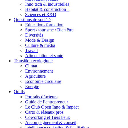
Inno tech & industrielles
Habitat & construction –
Sciences et R&D
Questions de société
Education- formation
Sport / tourisme / Bien être
Diversités
Mode & Design
Culture & média
Travail
Alimentation et santé
Transition écologique
Climat
Environnement
Agriculture
Economie circulaire
Energie
Outils
Portraits d’acteurs
Guide de l’entrepreneur
Le Club Open Inno & Impact
Carto & réseaux pros
Coworking et Tiers lieux
Accompagnement & conseil
Intelligence collective & facilitation