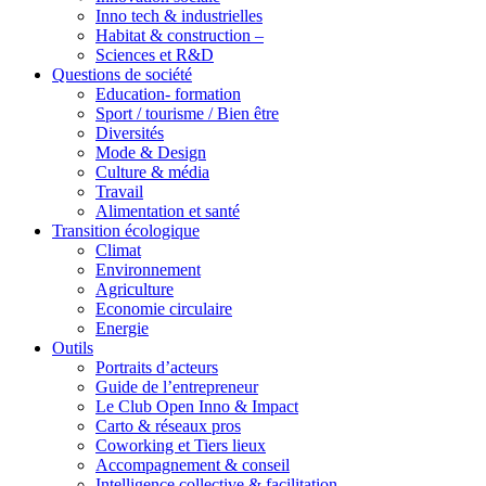
Inno tech & industrielles
Habitat & construction –
Sciences et R&D
Questions de société
Education- formation
Sport / tourisme / Bien être
Diversités
Mode & Design
Culture & média
Travail
Alimentation et santé
Transition écologique
Climat
Environnement
Agriculture
Economie circulaire
Energie
Outils
Portraits d’acteurs
Guide de l’entrepreneur
Le Club Open Inno & Impact
Carto & réseaux pros
Coworking et Tiers lieux
Accompagnement & conseil
Intelligence collective & facilitation