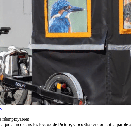
s
es réemployables
e chaque année dans les locaux de Picture, CocoShaker donnait la parole