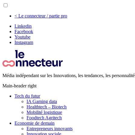
< Le connecteur / partie pro
Linkedin
Facebook
Youtube
Instagram
Média indépendant sur les Innovations, les tendances, les personnalité
Main-header right
Tech du futur
IA Gaming data
Healthtech – Biotech
Mobilité logistique
Foodtech Agritech
Economie de demain
Entrepreneurs innovants
Innovation sociale