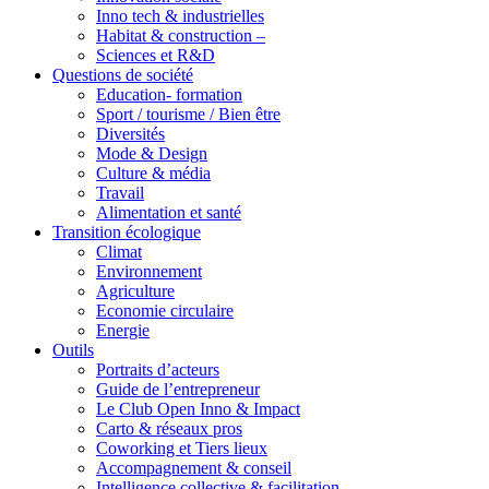
Inno tech & industrielles
Habitat & construction –
Sciences et R&D
Questions de société
Education- formation
Sport / tourisme / Bien être
Diversités
Mode & Design
Culture & média
Travail
Alimentation et santé
Transition écologique
Climat
Environnement
Agriculture
Economie circulaire
Energie
Outils
Portraits d’acteurs
Guide de l’entrepreneur
Le Club Open Inno & Impact
Carto & réseaux pros
Coworking et Tiers lieux
Accompagnement & conseil
Intelligence collective & facilitation