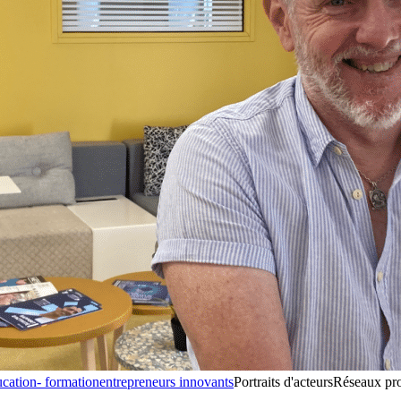
cation- formation
entrepreneurs innovants
Portraits d'acteurs
Réseaux pro