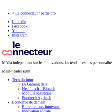
< Le connecteur / partie pro
Linkedin
Facebook
Youtube
Instagram
Média indépendant sur les Innovations, les tendances, les personnalité
Main-header right
Tech du futur
IA Gaming data
Healthtech – Biotech
Mobilité logistique
Foodtech Agritech
Economie de demain
Entrepreneurs innovants
Innovation sociale