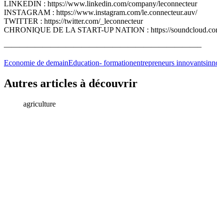
LINKEDIN : https://www.linkedin.com/company/leconnecteur
INSTAGRAM : https://www.instagram.com/le.connecteur.auv/
TWITTER : https://twitter.com/_leconnecteur
CHRONIQUE DE LA START-UP NATION : https://soundcloud.com/use
—————————————————————————–
Economie de demain
Education- formation
entrepreneurs innovants
inn
Autres articles à découvrir
agriculture