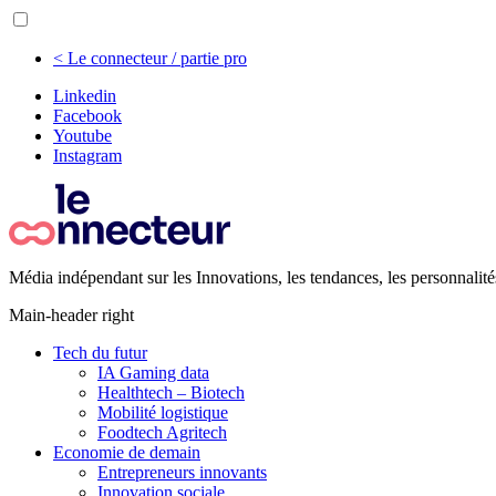
< Le connecteur / partie pro
Linkedin
Facebook
Youtube
Instagram
Média indépendant sur les Innovations, les tendances, les personnalité
Main-header right
Tech du futur
IA Gaming data
Healthtech – Biotech
Mobilité logistique
Foodtech Agritech
Economie de demain
Entrepreneurs innovants
Innovation sociale