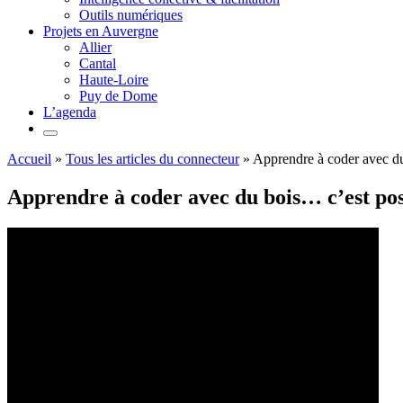
Outils numériques
Projets en Auvergne
Allier
Cantal
Haute-Loire
Puy de Dome
L’agenda
Accueil
»
Tous les articles du connecteur
»
Apprendre à coder avec du
Apprendre à coder avec du bois… c’est pos