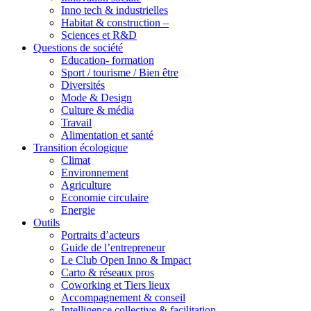
Inno tech & industrielles
Habitat & construction –
Sciences et R&D
Questions de société
Education- formation
Sport / tourisme / Bien être
Diversités
Mode & Design
Culture & média
Travail
Alimentation et santé
Transition écologique
Climat
Environnement
Agriculture
Economie circulaire
Energie
Outils
Portraits d’acteurs
Guide de l’entrepreneur
Le Club Open Inno & Impact
Carto & réseaux pros
Coworking et Tiers lieux
Accompagnement & conseil
Intelligence collective & facilitation