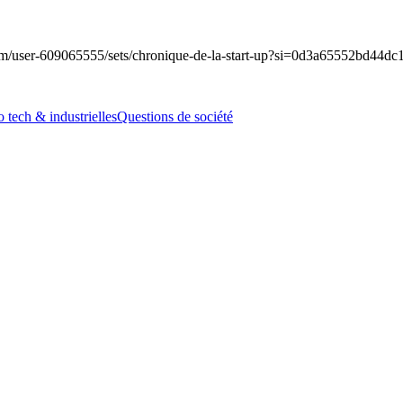
r-609065555/sets/chronique-de-la-start-up?si=0d3a65552bd44dc1
o tech & industrielles
Questions de société