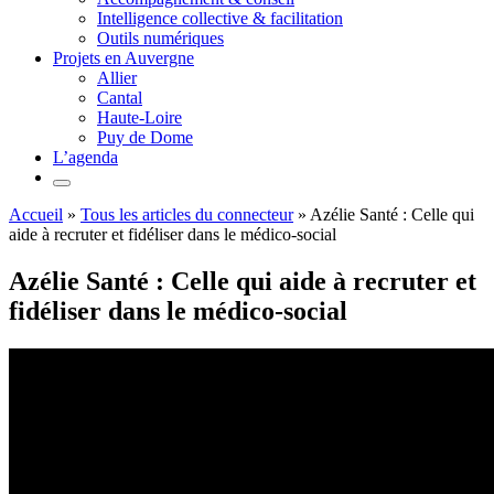
Intelligence collective & facilitation
Outils numériques
Projets en Auvergne
Allier
Cantal
Haute-Loire
Puy de Dome
L’agenda
Accueil
»
Tous les articles du connecteur
»
Azélie Santé : Celle qui
aide à recruter et fidéliser dans le médico-social
Azélie Santé : Celle qui aide à recruter et
fidéliser dans le médico-social