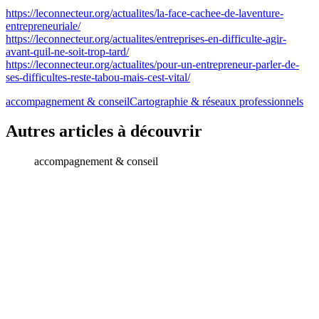
https://leconnecteur.org/actualites/la-face-cachee-de-laventure-
entrepreneuriale/
https://leconnecteur.org/actualites/entreprises-en-difficulte-agir-
avant-quil-ne-soit-trop-tard/
https://leconnecteur.org/actualites/pour-un-entrepreneur-parler-de-
ses-difficultes-reste-tabou-mais-cest-vital/
accompagnement & conseil
Cartographie & réseaux professionnels
Autres articles à découvrir
accompagnement & conseil