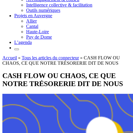
Intelligence collective & facilitation
Outils numériques
Projets en Auvergne
Allier
Cantal
Haute-Loire
Puy de Dome
L’agenda
Accueil
»
Tous les articles du connecteur
»
CASH FLOW OU
CHAOS, CE QUE NOTRE TRÉSORERIE DIT DE NOUS
CASH FLOW OU CHAOS, CE QUE
NOTRE TRÉSORERIE DIT DE NOUS