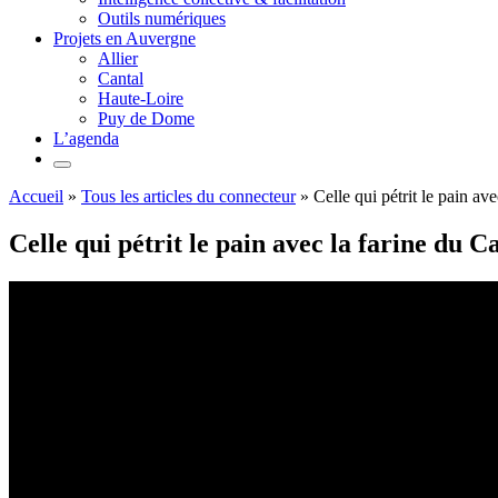
Outils numériques
Projets en Auvergne
Allier
Cantal
Haute-Loire
Puy de Dome
L’agenda
Accueil
»
Tous les articles du connecteur
»
Celle qui pétrit le pain av
Celle qui pétrit le pain avec la farine du C