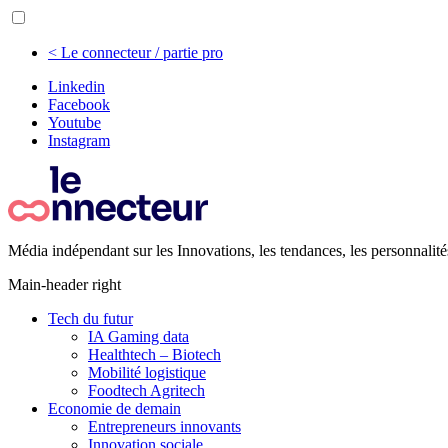
< Le connecteur / partie pro
Linkedin
Facebook
Youtube
Instagram
Média indépendant sur les Innovations, les tendances, les personnalité
Main-header right
Tech du futur
IA Gaming data
Healthtech – Biotech
Mobilité logistique
Foodtech Agritech
Economie de demain
Entrepreneurs innovants
Innovation sociale