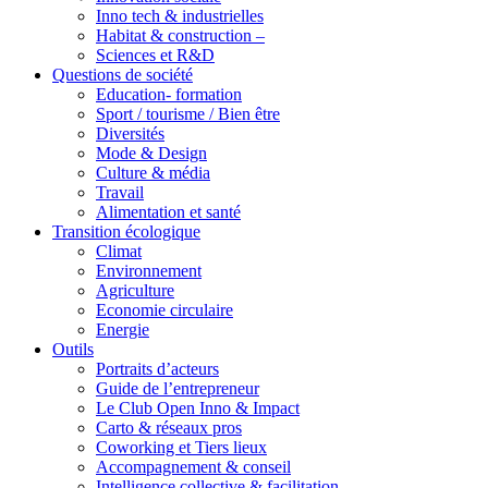
Inno tech & industrielles
Habitat & construction –
Sciences et R&D
Questions de société
Education- formation
Sport / tourisme / Bien être
Diversités
Mode & Design
Culture & média
Travail
Alimentation et santé
Transition écologique
Climat
Environnement
Agriculture
Economie circulaire
Energie
Outils
Portraits d’acteurs
Guide de l’entrepreneur
Le Club Open Inno & Impact
Carto & réseaux pros
Coworking et Tiers lieux
Accompagnement & conseil
Intelligence collective & facilitation