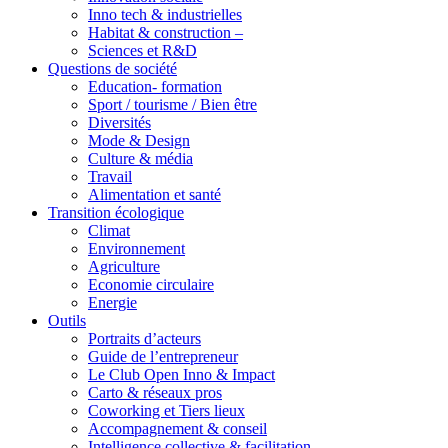
Inno tech & industrielles
Habitat & construction –
Sciences et R&D
Questions de société
Education- formation
Sport / tourisme / Bien être
Diversités
Mode & Design
Culture & média
Travail
Alimentation et santé
Transition écologique
Climat
Environnement
Agriculture
Economie circulaire
Energie
Outils
Portraits d’acteurs
Guide de l’entrepreneur
Le Club Open Inno & Impact
Carto & réseaux pros
Coworking et Tiers lieux
Accompagnement & conseil
Intelligence collective & facilitation