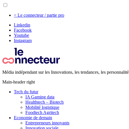
< Le connecteur / partie pro
Linkedin
Facebook
Youtube
Instagram
Média indépendant sur les Innovations, les tendances, les personnalité
Main-header right
Tech du futur
IA Gaming data
Healthtech – Biotech
Mobilité logistique
Foodtech Agritech
Economie de demain
Entrepreneurs innovants
Innovation sociale