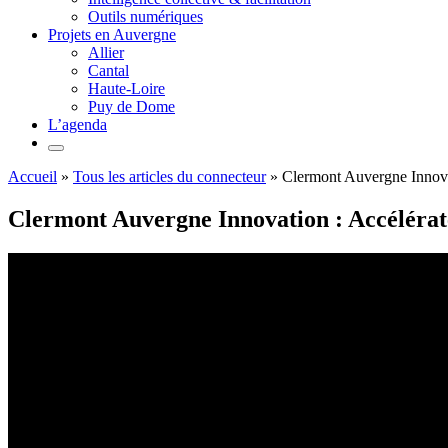
Outils numériques
Projets en Auvergne
Allier
Cantal
Haute-Loire
Puy de Dome
L’agenda
Accueil
»
Tous les articles du connecteur
»
Clermont Auvergne Innovati
Clermont Auvergne Innovation : Accélérateu