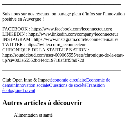
—————————————————————————–
Suis nous sur nos réseaux, on partage plein d’infos sur l’innovation
positive en Auvergne !
FACEBOOK : https://www.facebook.com/leconnecteur.org
LINKEDIN : https://www.linkedin.com/company/leconnecteur
INSTAGRAM : https://www.instagram.com/le.connecteur.auv/
TWITTER : https://twitter.com/_leconnecteur
CHRONIQUE DE LA START-UP NATION :
https://soundcloud.com/user-609065555/sets/chronique-de-la-start-
up?si=0d3a65552bd44dc19718af3ff5fa072d
—————————————————————————–
Club Open Inno & Impact
économie circulaire
Economie de
demain
Innovation sociale
Questions de société
Transition
écologique
Travail
Autres articles à découvrir
Alimentation et santé