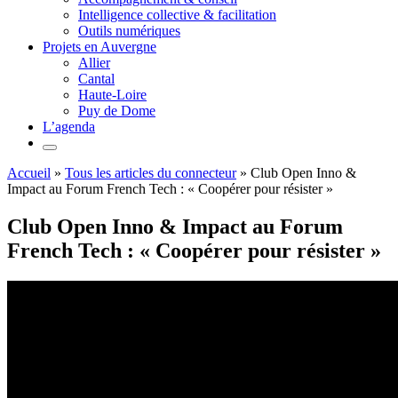
Intelligence collective & facilitation
Outils numériques
Projets en Auvergne
Allier
Cantal
Haute-Loire
Puy de Dome
L’agenda
Accueil
»
Tous les articles du connecteur
»
Club Open Inno &
Impact au Forum French Tech : « Coopérer pour résister »
Club Open Inno & Impact au Forum
French Tech : « Coopérer pour résister »