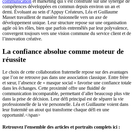
communication
et marketing
qui s’est construite sur une synergie de
compétences développées en commun depuis environ un an et
demi
.
Évoluant au sein d’Appuy Créateurs
, Léa et Guillaume
Masset travaillent de manière fusionnelle vers un axe de
développement unique
.
Leur structure repose sur une organisation
agile où les rôles, bien que parfois entremêlés par leur polyvalence,
convergent toujours vers une vision commune du service client et de
l’innovation créative
.
La confiance absolue comme moteur de
réussite
Le choix de cette collaboration fraternelle repose sur des avantages
que l’on ne retrouve pas dans une association classique. Entre frère
et sœur, l’absence de « masque social » favorise
une confiance totale
dans les échanges
. Cette proximité offre une
fluidité de
communication
incomparable, permettant d’aller beaucoup plus vite
dans la prise de décision
. Leur défi principal est de séparer la vie
professionnelle de la vie personnelle. Léa et Guillaume voient dans
leur fraternité un atout qui transforme chaque défi en une
opportunité
.</span>
Retrouvez l’ensemble des articles et portraits complets ici :