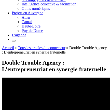
Intelligence collective & facilitation
Outils numériques
Projets en Auvergne
Allier
Cantal
Haute-Loire
Puy de Dome
L’agenda
Accueil
»
Tous les articles du connecteur
»
Double Trouble Agency
: L’entrepreneuriat en synergie fraternelle
Double Trouble Agency :
L’entrepreneuriat en synergie fraternelle