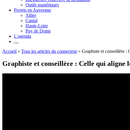
Outils numériques
Projets en Auvergne
Allier
Cantal
Haute-Loire
Puy de Dome
L’agenda
Accueil
»
Tous les articles du connecteur
»
Graphiste et conseillère : 
Graphiste et conseillère : Celle qui aligne 