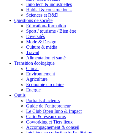
Inno tech & industrielles
Habitat & construction –
Sciences et R&D
Questions de société
Education- formation
Sport / tourisme / Bien être
Diversités
Mode & Design
Culture & média
Travail
Alimentation et santé
Transition écologique
Climat
Environnement
Agriculture
Economie circulaire
Energie
Outils
Portraits d’acteurs
Guide de l’entrepreneur
Le Club Open Inno & Impact
Carto & réseaux pros
Coworking et Tiers lieux
Accompagnement & conseil
Intelligence collective & facilitation