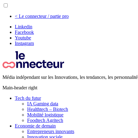
< Le connecteur / partie pro
Linkedin
Facebook
Youtube
Instagram
Média indépendant sur les Innovations, les tendances, les personnalité
Main-header right
Tech du futur
IA Gaming data
Healthtech – Biotech
Mobilité logistique
Foodtech Agritech
Economie de demain
Entrepreneurs innovants
Innovation sociale