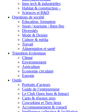
Inno tech & industrielles
Habitat & construction –
Sciences et R&D
Questions de société
Education- formation
Sport / tourisme / Bien être
Diversités
Mode & Design
Culture & média
Travail
Alimentation et santé
Transition écologique
Climat
Environnement
Agriculture
Economie circulaire
Energie
Outils
Portraits d’acteurs
Guide de l’entrepreneur
Le Club Open Inno & Impact
Carto & réseaux pros
Coworking et Tiers lieux
Accompagnement & conseil
Intelligence collective & facilitation