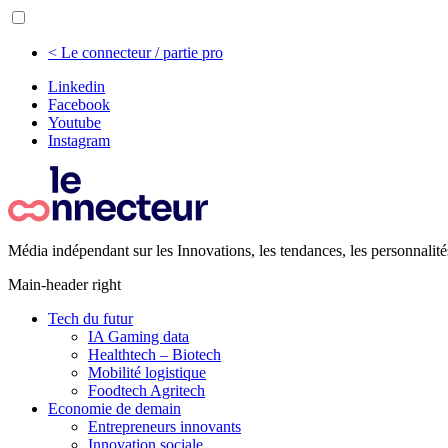
< Le connecteur / partie pro
Linkedin
Facebook
Youtube
Instagram
Média indépendant sur les Innovations, les tendances, les personnalité
Main-header right
Tech du futur
IA Gaming data
Healthtech – Biotech
Mobilité logistique
Foodtech Agritech
Economie de demain
Entrepreneurs innovants
Innovation sociale