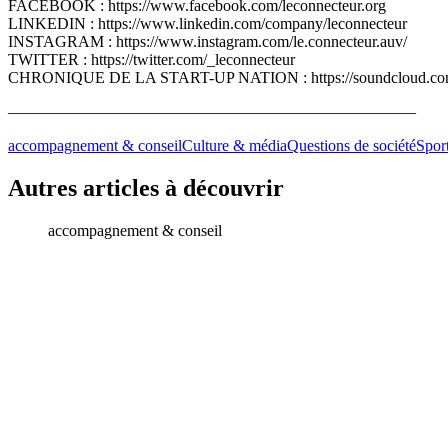
FACEBOOK : https://www.facebook.com/leconnecteur.org
LINKEDIN : https://www.linkedin.com/company/leconnecteur
INSTAGRAM : https://www.instagram.com/le.connecteur.auv/
TWITTER : https://twitter.com/_leconnecteur
CHRONIQUE DE LA START-UP NATION : https://soundcloud.com/use
—————————————————————————–
accompagnement & conseil
Culture & média
Questions de société
Sport
Autres articles à découvrir
accompagnement & conseil