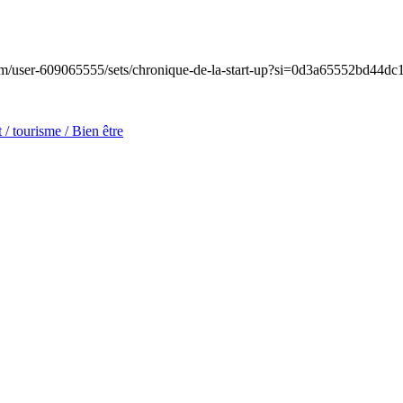
r-609065555/sets/chronique-de-la-start-up?si=0d3a65552bd44dc1
 / tourisme / Bien être