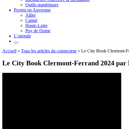
Outils numériques
Projets en Auvergne
Allier
Cantal
Haute-Loire
Puy de Dome
L’agenda
Accueil
»
Tous les articles du connecteur
»
Le City Book Clermont-Fer
Le City Book Clermont-Ferrand 2024 par l