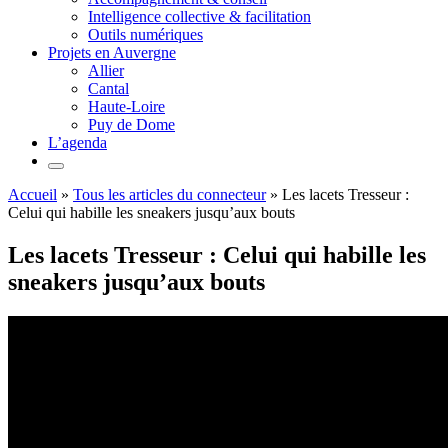
Intelligence collective & facilitation
Outils numériques
Projets en Auvergne
Allier
Cantal
Haute-Loire
Puy de Dome
L’agenda
Accueil
»
Tous les articles du connecteur
»
Les lacets Tresseur :
Celui qui habille les sneakers jusqu’aux bouts
Les lacets Tresseur : Celui qui habille les
sneakers jusqu’aux bouts