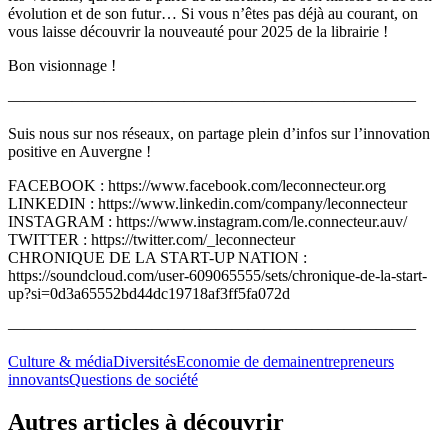
évolution et de son futur… Si vous n’êtes pas déjà au courant, on
vous laisse découvrir la nouveauté pour 2025 de la librairie !
Bon visionnage !
—————————————————————————–
Suis nous sur nos réseaux, on partage plein d’infos sur l’innovation
positive en Auvergne !
FACEBOOK : https://www.facebook.com/leconnecteur.org
LINKEDIN : https://www.linkedin.com/company/leconnecteur
INSTAGRAM : https://www.instagram.com/le.connecteur.auv/
TWITTER : https://twitter.com/_leconnecteur
CHRONIQUE DE LA START-UP NATION :
https://soundcloud.com/user-609065555/sets/chronique-de-la-start-
up?si=0d3a65552bd44dc19718af3ff5fa072d
—————————————————————————–
Culture & média
Diversités
Economie de demain
entrepreneurs
innovants
Questions de société
Autres articles à découvrir