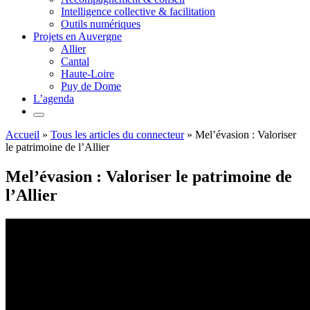
Intelligence collective & facilitation
Outils numériques
Projets en Auvergne
Allier
Cantal
Haute-Loire
Puy de Dome
L’agenda
Accueil
»
Tous les articles du connecteur
»
Mel’évasion : Valoriser
le patrimoine de l’Allier
Mel’évasion : Valoriser le patrimoine de
l’Allier