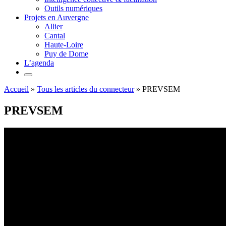
Outils numériques
Projets en Auvergne
Allier
Cantal
Haute-Loire
Puy de Dome
L’agenda
Accueil
»
Tous les articles du connecteur
»
PREVSEM
PREVSEM