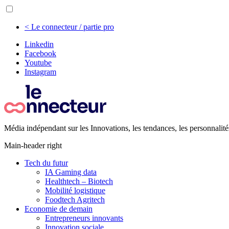
< Le connecteur / partie pro
Linkedin
Facebook
Youtube
Instagram
Média indépendant sur les Innovations, les tendances, les personnalité
Main-header right
Tech du futur
IA Gaming data
Healthtech – Biotech
Mobilité logistique
Foodtech Agritech
Economie de demain
Entrepreneurs innovants
Innovation sociale