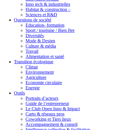
Inno tech & industrielles
Habitat & construction –
Sciences et R&D
Questions de société
Education- formation
Sport / tourisme / Bien être
Diversités
Mode & Design
Culture & média
Travail
Alimentation et santé
Transition écologique
Climat
Environnement
Agriculture
Economie circulaire
Energie
Outils
Portraits d’acteurs
Guide de l’entrepreneur
Le Club Open Inno & Impact
Carto & réseaux pros
Coworking et Tiers lieux
Accompagnement & conseil
Intelligence collective & facilitation