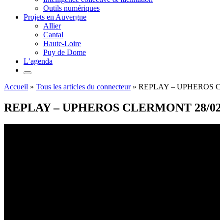
Outils numériques
Projets en Auvergne
Allier
Cantal
Haute-Loire
Puy de Dome
L’agenda
Accueil
»
Tous les articles du connecteur
»
REPLAY – UPHEROS C
REPLAY – UPHEROS CLERMONT 28/02