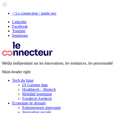
< Le connecteur / partie pro
Linkedin
Facebook
Youtube
Instagram
Média indépendant sur les Innovations, les tendances, les personnalité
Main-header right
Tech du futur
IA Gaming data
Healthtech – Biotech
Mobilité logistique
Foodtech Agritech
Economie de demain
Entrepreneurs innovants
Innovation sociale