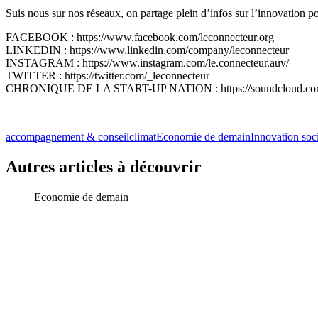
Suis nous sur nos réseaux, on partage plein d’infos sur l’innovation p
FACEBOOK : https://www.facebook.com/leconnecteur.org
LINKEDIN : https://www.linkedin.com/company/leconnecteur
INSTAGRAM : https://www.instagram.com/le.connecteur.auv/
TWITTER : https://twitter.com/_leconnecteur
CHRONIQUE DE LA START-UP NATION : https://soundcloud.com/use
—————————————————————————–
accompagnement & conseil
climat
Economie de demain
Innovation soc
Autres articles à découvrir
Economie de demain