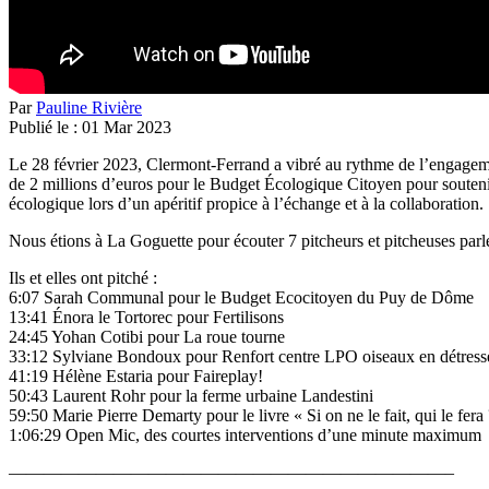
Par
Pauline Rivière
Publié le :
01
Mar
2023
Le 28 février 2023, Clermont-Ferrand a vibré au rythme de l’engagemen
de 2 millions d’euros pour le Budget Écologique Citoyen pour soutenir u
écologique lors d’un apéritif propice à l’échange et à la collaboration.
Nous étions à La Goguette pour écouter 7 pitcheurs et pitcheuses parler 
Ils et elles ont pitché :
6:07 Sarah Communal pour le Budget Ecocitoyen du Puy de Dôme
13:41 Énora le Tortorec pour Fertilisons
24:45 Yohan Cotibi pour La roue tourne
33:12 Sylviane Bondoux pour Renfort centre LPO oiseaux en détress
41:19 Hélène Estaria pour Faireplay!
50:43 Laurent Rohr pour la ferme urbaine Landestini
59:50 Marie Pierre Demarty pour le livre « Si on ne le fait, qui le fera 
1:06:29 Open Mic, des courtes interventions d’une minute maximum
—————————————————————————–