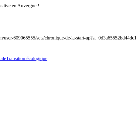
ositive en Auvergne !
r-609065555/sets/chronique-de-la-start-up?si=0d3a65552bd44dc1
iale
Transition écologique