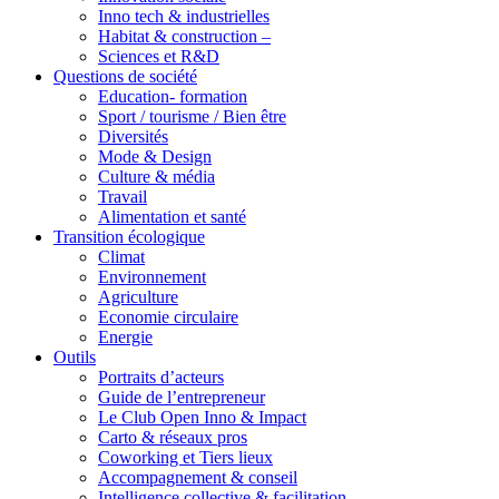
Inno tech & industrielles
Habitat & construction –
Sciences et R&D
Questions de société
Education- formation
Sport / tourisme / Bien être
Diversités
Mode & Design
Culture & média
Travail
Alimentation et santé
Transition écologique
Climat
Environnement
Agriculture
Economie circulaire
Energie
Outils
Portraits d’acteurs
Guide de l’entrepreneur
Le Club Open Inno & Impact
Carto & réseaux pros
Coworking et Tiers lieux
Accompagnement & conseil
Intelligence collective & facilitation