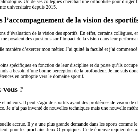
talmologue. Un de ses collègues cherchait une orthoptiste pour diriger l
nte universitaire depuis 2015.
s l’accompagnement de la vision des sportif
 d’évaluation de la vision des sportifs. En effet, certains collègues, en 
 me posaient des questions sur l’impact de la vision dans leur performa
manière d’exercer mon métier. J’ai quitté la faculté et j’ai commencé à 
oins spécifiques en fonction de leur discipline et du poste qu’ils occu
nnis a besoin d’une bonne perception de la profondeur. Je me suis donc d
ences en orthoptie vers le domaine sportif.
z-vous ?
 et ailleurs. Il peut s’agir de sportifs ayant des problèmes de vision d
e. Je n’ai pas inventé de nouvelles techniques mais une nouvelle méthod
isuelle accrue. Il y a une plus grande demande dans les sports comme le ba
uil pour les prochains Jeux Olympiques. Cette épreuve requiert des mou