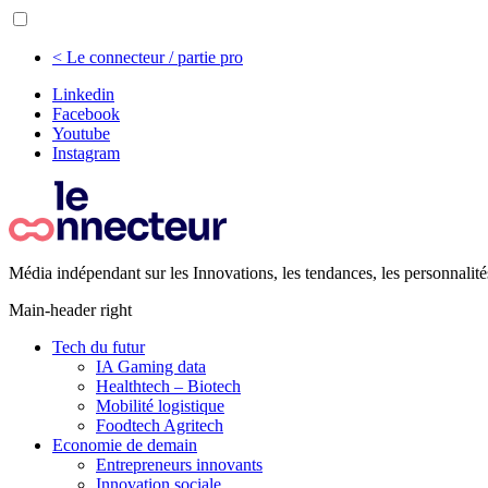
< Le connecteur / partie pro
Linkedin
Facebook
Youtube
Instagram
Média indépendant sur les Innovations, les tendances, les personnalité
Main-header right
Tech du futur
IA Gaming data
Healthtech – Biotech
Mobilité logistique
Foodtech Agritech
Economie de demain
Entrepreneurs innovants
Innovation sociale