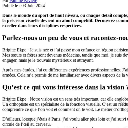
Par
Pauline Rivière
Publié le :
03
Juin
2024
Dans le monde du sport de haut niveau, où chaque détail compte, la
la précision visuelle devient un atout compétitif. Découvrez commen
exceller dans leurs disciplines respectives.
Parlez-nous un peu de vous et racontez-no
Brigitte Ekpe : Je suis née et j’ai passé mon enfance en région parisien
Mes sœurs et frères sont devenus médecins, tandis que moi, je suis dev
engager, mais je le trouvais mystérieux et attrayant.
Après mes études, j’ai eu différentes expériences professionnelles. J’a
armées. Cela m’a permis de me familiariser avec divers aspects de la vis
Qu’est ce qui vous intéresse dans la vision 
Brigitte Ekpe : Notre vision est un sens très important, car elle englo
Un orthoptiste est un spécialiste de la fonction visuelle. C’est un rééd
comprendre ce que l’on voit et comment on le voit. Le métier d’orthop
D’ailleurs, lorsque j’étais à Paris, j’ai voulu aller plus loin et j’ai 
circule de l’œil au cerveau.