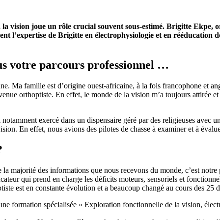
 vision joue un rôle crucial souvent sous-estimé. Brigitte Ekpe, or
t l’expertise de Brigitte en électrophysiologie et en rééducation de 
us votre parcours professionnel …
ne. Ma famille est d’origine ouest-africaine, à la fois francophone et an
enue orthoptiste. En effet, le monde de la vision m’a toujours attirée e
i notamment exercé dans un dispensaire géré par des religieuses avec un o
ion. En effet, nous avions des pilotes de chasse à examiner et à évaluer, 
?
be la majorité des informations que nous recevons du monde, c’est notre 
ucateur qui prend en charge les déficits moteurs, sensoriels et fonctionnel
tiste est en constante évolution et a beaucoup changé au cours des 25 
suivi une formation spécialisée « Exploration fonctionnelle de la vision,