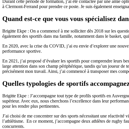
Durant cette période de formation, j’ai été contactée par une amie oph
à Clermont-Ferrand pour prendre ce poste. Je suis également enseigna
Quand est-ce que vous vous spécialisez dan
Brigitte Ekpe : On a commencé à me solliciter dès 2018 sur les questions
également des sportifs dans ma famille, notamment dans le basket, qui
En 2020, avec la crise du COVID, j’ai eu envie d’explorer une nouvelle 
performance sportive.
En 2021, j’ai proposé d’évaluer les sportifs pour comprendre leurs bes
large attention dans son champ périphérique, tandis qu’un joueur de te
précisément mon travail. Ainsi, j’ai commencé à transposer mes compét
Quelles typologies de sportifs accompagne
Brigitte Ekpe : J’accompagne tout type de profils sportifs en Auvergne
supérieur. Avec eux, nous cherchons l’excellence dans leur performanc
pour les rendre plus pertinentes.
J’ai choisi de me concentrer sur des sports nécessitant une réactivité v
l’athlétisme. En ce moment, j’accompagne deux athlètes de rugby faute
concurrents.