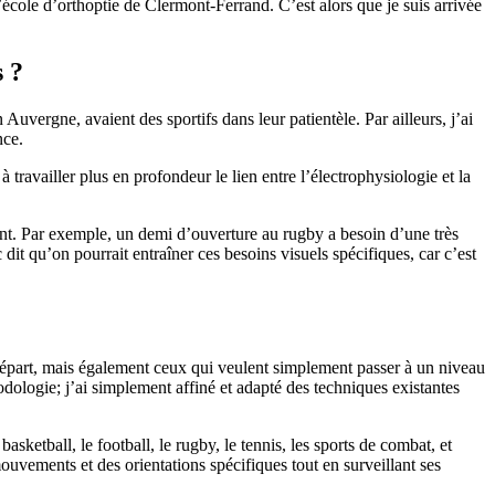
’école d’orthoptie de Clermont-Ferrand. C’est alors que je suis arrivée
s ?
Auvergne, avaient des sportifs dans leur patientèle. Par ailleurs, j’ai
nce.
travailler plus en profondeur le lien entre l’électrophysiologie et la
pent. Par exemple, un demi d’ouverture au rugby a besoin d’une très
it qu’on pourrait entraîner ces besoins visuels spécifiques, car c’est
e départ, mais également ceux qui veulent simplement passer à un niveau
ologie; j’ai simplement affiné et adapté des techniques existantes
sketball, le football, le rugby, le tennis, les sports de combat, et
vements et des orientations spécifiques tout en surveillant ses