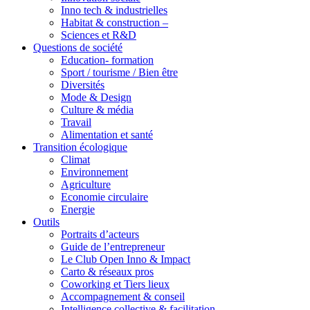
Inno tech & industrielles
Habitat & construction –
Sciences et R&D
Questions de société
Education- formation
Sport / tourisme / Bien être
Diversités
Mode & Design
Culture & média
Travail
Alimentation et santé
Transition écologique
Climat
Environnement
Agriculture
Economie circulaire
Energie
Outils
Portraits d’acteurs
Guide de l’entrepreneur
Le Club Open Inno & Impact
Carto & réseaux pros
Coworking et Tiers lieux
Accompagnement & conseil
Intelligence collective & facilitation