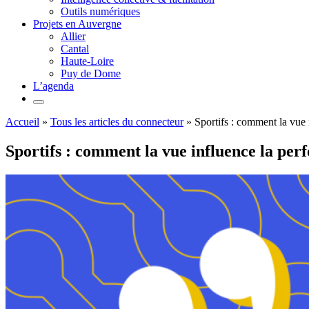
Outils numériques
Projets en Auvergne
Allier
Cantal
Haute-Loire
Puy de Dome
L’agenda
Accueil
»
Tous les articles du connecteur
»
Sportifs : comment la vue
Sportifs : comment la vue influence la pe