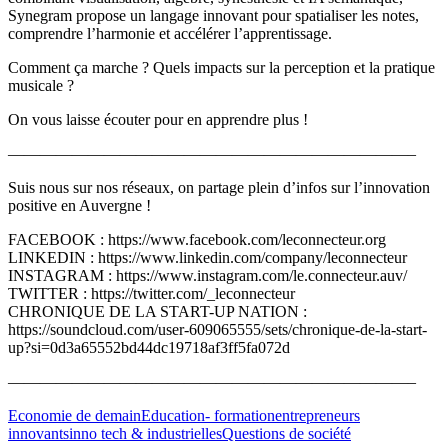
Synegram propose un langage innovant pour spatialiser les notes,
comprendre l’harmonie et accélérer l’apprentissage.
Comment ça marche ? Quels impacts sur la perception et la pratique
musicale ?
On vous laisse écouter pour en apprendre plus !
—————————————————————————–
Suis nous sur nos réseaux, on partage plein d’infos sur l’innovation
positive en Auvergne !
FACEBOOK : https://www.facebook.com/leconnecteur.org
LINKEDIN : https://www.linkedin.com/company/leconnecteur
INSTAGRAM : https://www.instagram.com/le.connecteur.auv/
TWITTER : https://twitter.com/_leconnecteur
CHRONIQUE DE LA START-UP NATION :
https://soundcloud.com/user-609065555/sets/chronique-de-la-start-
up?si=0d3a65552bd44dc19718af3ff5fa072d
—————————————————————————–
Economie de demain
Education- formation
entrepreneurs
innovants
inno tech & industrielles
Questions de société