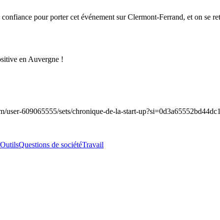
 confiance pour porter cet événement sur Clermont-Ferrand, et on se re
ositive en Auvergne !
r-609065555/sets/chronique-de-la-start-up?si=0d3a65552bd44dc1
Outils
Questions de société
Travail