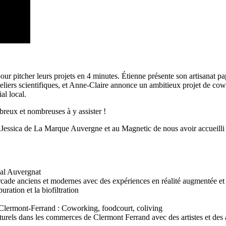
 pitcher leurs projets en 4 minutes. Étienne présente son artisanat pap
teliers scientifiques, et Anne-Claire annonce un ambitieux projet de co
al local.
breux et nombreuses à y assister !
essica de La Marque Auvergne et au Magnetic de nous avoir accueilli 
nal Auvergnat
rcade anciens et modernes avec des expériences en réalité augmentée et 
ration et la biofiltration
 Clermont-Ferrand : Coworking, foodcourt, coliving
ls dans les commerces de Clermont Ferrand avec des artistes et des au