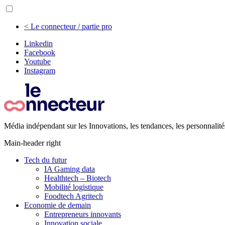
< Le connecteur / partie pro
Linkedin
Facebook
Youtube
Instagram
Média indépendant sur les Innovations, les tendances, les personnalité
Main-header right
Tech du futur
IA Gaming data
Healthtech – Biotech
Mobilité logistique
Foodtech Agritech
Economie de demain
Entrepreneurs innovants
Innovation sociale