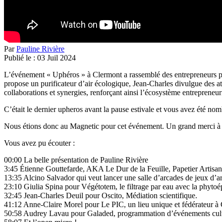
Par
Pauline Rivière
Publié le :
03
Juil
2024
L’événement « Uphéros » à Clermont a rassemblé des entrepreneurs pour
propose un purificateur d’air écologique, Jean-Charles divulgue des a
collaborations et synergies, renforçant ainsi l’écosystème entrepreneuri
C’était le dernier upheros avant la pause estivale et vous avez été nom
Nous étions donc au Magnetic pour cet événement. Un grand merci à J
Vous avez pu écouter :
00:00 La belle présentation de Pauline Rivière
3:45 Étienne Gouttefarde, AKA Le Dur de la Feuille, Papetier Artisa
13:35 Alcino Salvador qui veut lancer une salle d’arcades de jeux d’a
23:10 Giulia Spina pour Végétotem, le filtrage par eau avec la phytoépu
32:45 Jean-Charles Deuil pour Oscito, Médiation scientifique.
41:12 Anne-Claire Morel pour Le PIC, un lieu unique et fédérateur à
50:58 Audrey Lavau pour Galaded, programmation d’événements culture