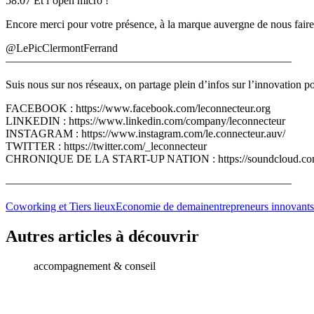
58:07 Et l’open micro !
Encore merci pour votre présence, à la marque auvergne de nous faire
@LePicClermontFerrand
—————————————————————————–
Suis nous sur nos réseaux, on partage plein d’infos sur l’innovation p
FACEBOOK : https://www.facebook.com/leconnecteur.org
LINKEDIN : https://www.linkedin.com/company/leconnecteur
INSTAGRAM : https://www.instagram.com/le.connecteur.auv/
TWITTER : https://twitter.com/_leconnecteur
CHRONIQUE DE LA START-UP NATION : https://soundcloud.com/use
—————————————————————————–
Coworking et Tiers lieux
Economie de demain
entrepreneurs innovants
Autres articles à découvrir
accompagnement & conseil