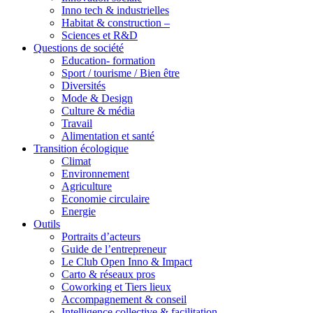
Inno tech & industrielles
Habitat & construction –
Sciences et R&D
Questions de société
Education- formation
Sport / tourisme / Bien être
Diversités
Mode & Design
Culture & média
Travail
Alimentation et santé
Transition écologique
Climat
Environnement
Agriculture
Economie circulaire
Energie
Outils
Portraits d’acteurs
Guide de l’entrepreneur
Le Club Open Inno & Impact
Carto & réseaux pros
Coworking et Tiers lieux
Accompagnement & conseil
Intelligence collective & facilitation