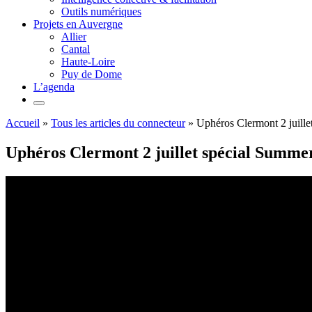
Outils numériques
Projets en Auvergne
Allier
Cantal
Haute-Loire
Puy de Dome
L’agenda
Accueil
»
Tous les articles du connecteur
»
Uphéros Clermont 2 juille
Uphéros Clermont 2 juillet spécial Summe