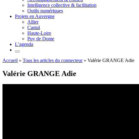
Intelligence collective & facilitation
Outils numériques
Projets en Auvergne
Allier
Cantal
Haute-Loire
Puy de Dome
L’agenda
Accueil
»
Tous les articles du connecteur
»
Valérie GRANGE Adie
Valérie GRANGE Adie