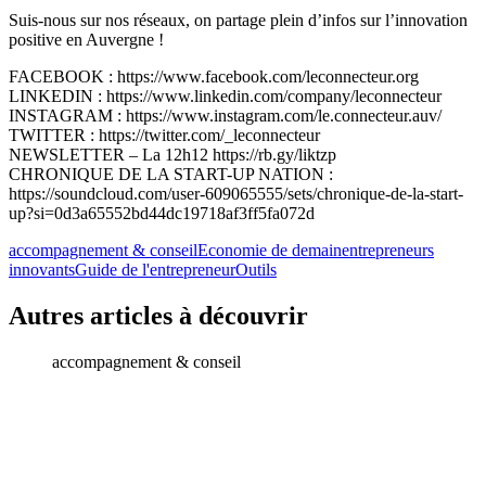
Suis-nous sur nos réseaux, on partage plein d’infos sur l’innovation
positive en Auvergne !
FACEBOOK : https://www.facebook.com/leconnecteur.org
LINKEDIN : https://www.linkedin.com/company/leconnecteur
INSTAGRAM : https://www.instagram.com/le.connecteur.auv/
TWITTER : https://twitter.com/_leconnecteur
NEWSLETTER – La 12h12 https://rb.gy/liktzp
CHRONIQUE DE LA START-UP NATION :
https://soundcloud.com/user-609065555/sets/chronique-de-la-start-
up?si=0d3a65552bd44dc19718af3ff5fa072d
accompagnement & conseil
Economie de demain
entrepreneurs
innovants
Guide de l'entrepreneur
Outils
Autres articles à découvrir
accompagnement & conseil