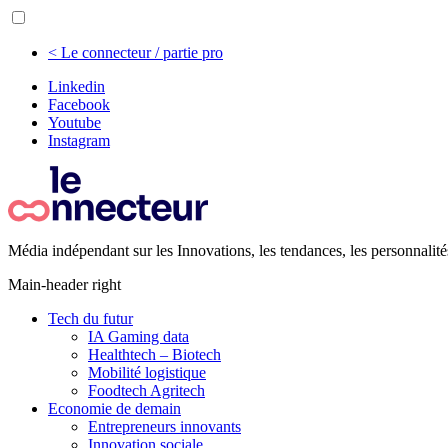
< Le connecteur / partie pro
Linkedin
Facebook
Youtube
Instagram
Média indépendant sur les Innovations, les tendances, les personnalité
Main-header right
Tech du futur
IA Gaming data
Healthtech – Biotech
Mobilité logistique
Foodtech Agritech
Economie de demain
Entrepreneurs innovants
Innovation sociale