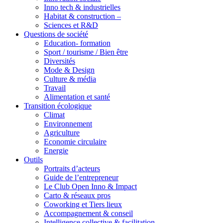
Inno tech & industrielles
Habitat & construction –
Sciences et R&D
Questions de société
Education- formation
Sport / tourisme / Bien être
Diversités
Mode & Design
Culture & média
Travail
Alimentation et santé
Transition écologique
Climat
Environnement
Agriculture
Economie circulaire
Energie
Outils
Portraits d’acteurs
Guide de l’entrepreneur
Le Club Open Inno & Impact
Carto & réseaux pros
Coworking et Tiers lieux
Accompagnement & conseil
Intelligence collective & facilitation