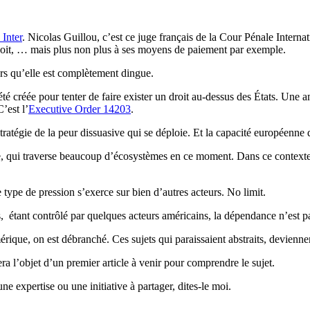
 Inter
. Nicolas Guillou, c’est ce juge français de la Cour Pénale Interna
it, … mais plus non plus à ses moyens de paiement par exemple.
ors qu’elle est complètement dingue.
é créée pour tenter de faire exister un droit au-dessus des États. Une am
’est l’
Executive Order 14203
.
stratégie de la peur dissuasive qui se déploie. Et la capacité européenne 
, qui traverse beaucoup d’écosystèmes en ce moment. Dans ce contexte, l’
type de pression s’exerce sur bien d’autres acteurs. No limit.
s, étant contrôlé par quelques acteurs américains, la dépendance n’est 
rique, on est débranché. Ces sujets qui paraissaient abstraits, deviennent
 l’objet d’un premier article à venir pour comprendre le sujet.
 expertise ou une initiative à partager, dites-le moi.