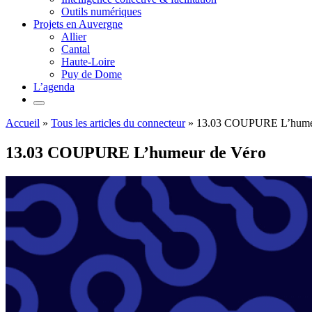
Outils numériques
Projets en Auvergne
Allier
Cantal
Haute-Loire
Puy de Dome
L’agenda
Accueil
»
Tous les articles du connecteur
»
13.03 COUPURE L’hume
13.03 COUPURE L’humeur de Véro