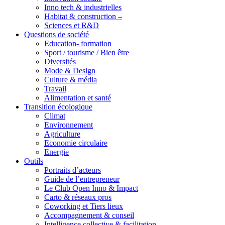
Inno tech & industrielles
Habitat & construction –
Sciences et R&D
Questions de société
Education- formation
Sport / tourisme / Bien être
Diversités
Mode & Design
Culture & média
Travail
Alimentation et santé
Transition écologique
Climat
Environnement
Agriculture
Economie circulaire
Energie
Outils
Portraits d’acteurs
Guide de l’entrepreneur
Le Club Open Inno & Impact
Carto & réseaux pros
Coworking et Tiers lieux
Accompagnement & conseil
Intelligence collective & facilitation