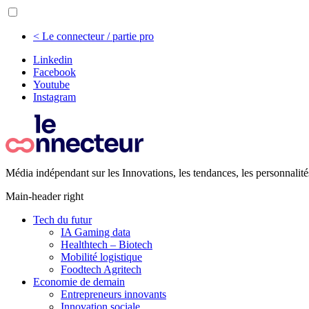
< Le connecteur / partie pro
Linkedin
Facebook
Youtube
Instagram
Média indépendant sur les Innovations, les tendances, les personnalité
Main-header right
Tech du futur
IA Gaming data
Healthtech – Biotech
Mobilité logistique
Foodtech Agritech
Economie de demain
Entrepreneurs innovants
Innovation sociale