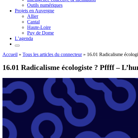
Outils numériques
Projets en Auvergne
Allier
Cantal
Haute-Loire
Puy de Dome
L’agenda
Accueil
»
Tous les articles du connecteur
»
16.01 Radicalisme écologi
16.01 Radicalisme écologiste ? Pffff – L’