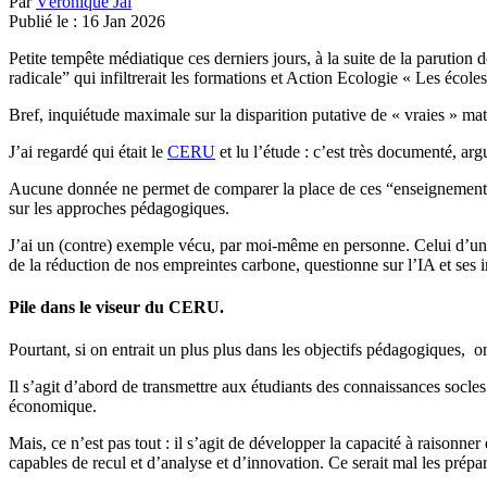
Par
Véronique Jal
Publié le :
16
Jan
2026
Petite tempête médiatique ces derniers jours, à la suite de la parutio
radicale” qui infiltrerait les formations et Action Ecologie « Les éco
Bref, inquiétude maximale sur la disparition putative de « vraies » mat
J’ai regardé qui était le
CERU
et lu l’étude : c’est très documenté, ar
Aucune donnée ne permet de comparer la place de ces “enseignements alt
sur les approches pédagogiques.
J’ai un (contre) exemple vécu, par moi-même en personne. Celui d’un 
de la réduction de nos empreintes carbone, questionne sur l’IA et ses 
Pile dans le viseur du CERU.
Pourtant, si on entrait un plus plus dans les objectifs pédagogiques, o
Il s’agit d’abord de transmettre aux étudiants des connaissances socles
économique.
Mais, ce n’est pas tout : il s’agit de développer la capacité à raisonne
capables de recul et d’analyse et d’innovation. Ce serait mal les prépar