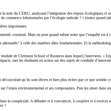
n de la note du CERU, analysant l’intégration des enjeux écologiques et
les de commerce lobotomisées par l’écologie radicale ? » (notez quand mê
ières importantes.
gumenté, construit. Mais on peut quand même noter que l’enquête est à ch
ernatifs” à celle des matières dites fondamentales. Et la méthodologie r
module de Clermont School of Business dans lequel j’interviens. « Enje
impacts, met les étudiants en action sur des sujets de conduite d’innova
n découvrirait qu’ils sont divers et bien plus riches que ce que semble 
 sur l’enjeu environnemental et ses composantes. Puis les situer dans un
r dans la complexité. A débattre et à convaincre, à coopérer et à exercer
er ?