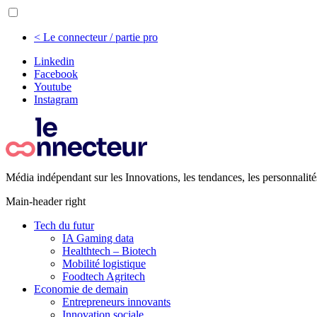
< Le connecteur / partie pro
Linkedin
Facebook
Youtube
Instagram
Média indépendant sur les Innovations, les tendances, les personnalité
Main-header right
Tech du futur
IA Gaming data
Healthtech – Biotech
Mobilité logistique
Foodtech Agritech
Economie de demain
Entrepreneurs innovants
Innovation sociale