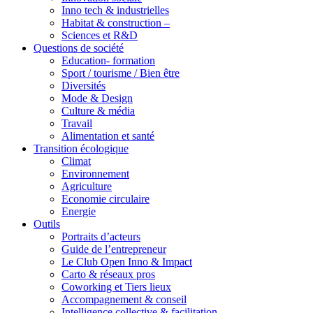
Inno tech & industrielles
Habitat & construction –
Sciences et R&D
Questions de société
Education- formation
Sport / tourisme / Bien être
Diversités
Mode & Design
Culture & média
Travail
Alimentation et santé
Transition écologique
Climat
Environnement
Agriculture
Economie circulaire
Energie
Outils
Portraits d’acteurs
Guide de l’entrepreneur
Le Club Open Inno & Impact
Carto & réseaux pros
Coworking et Tiers lieux
Accompagnement & conseil
Intelligence collective & facilitation