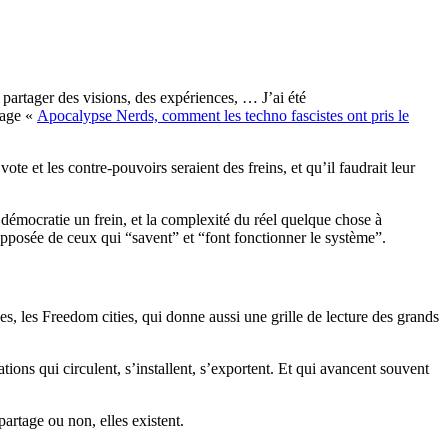
partager des visions, des expériences, … J’ai été
rage «
Apocalypse Nerds, comment les techno fascistes ont pris le
ote et les contre-pouvoirs seraient des freins, et qu’il faudrait leur
émocratie un frein, et la complexité du réel quelque chose à
 supposée de ceux qui “savent” et “font fonctionner le système”.
ées, les Freedom cities, qui donne aussi une grille de lecture des grands
ations qui circulent, s’installent, s’exportent. Et qui avancent souvent
artage ou non, elles existent.