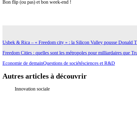
Bon flip (ou pas) et bon week-end !
Usbek & Rica – « Freedom city » : la Silicon Valley pousse Donald Tr
Freedom Cities : quelles sont les métropoles pour milliardaires que Tr
Economie de demain
Questions de société
sciences et R&D
Autres articles à découvrir
Innovation sociale