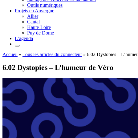
Outils numériques
Projets en Auvergne
Allier
Cantal
Haute-Loire
Puy de Dome
L’agenda
Accueil
»
Tous les articles du connecteur
»
6.02 Dystopies – L’humeu
6.02 Dystopies – L’humeur de Véro