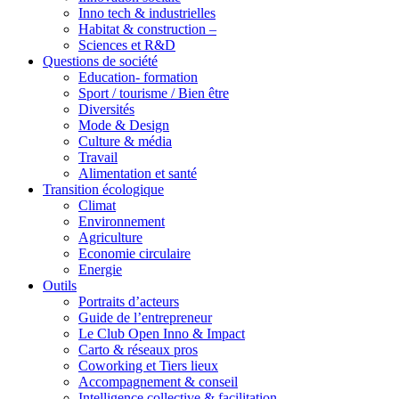
Inno tech & industrielles
Habitat & construction –
Sciences et R&D
Questions de société
Education- formation
Sport / tourisme / Bien être
Diversités
Mode & Design
Culture & média
Travail
Alimentation et santé
Transition écologique
Climat
Environnement
Agriculture
Economie circulaire
Energie
Outils
Portraits d’acteurs
Guide de l’entrepreneur
Le Club Open Inno & Impact
Carto & réseaux pros
Coworking et Tiers lieux
Accompagnement & conseil
Intelligence collective & facilitation