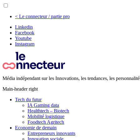
< Le connecteur / partie pro
Linkedin
Facebook
Youtube
Instagram
Média indépendant sur les Innovations, les tendances, les personnalité
Main-header right
Tech du futur
IA Gaming data
Healthtech – Biotech
Mobilité logistique
Foodtech Agritech
Economie de demain
Entrepreneurs innovants
Innovation sociale