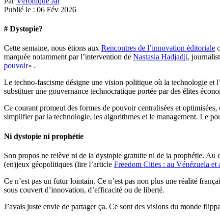
Par
Véronique Jal
Publié le :
06
Fév
2026
# Dystopie?
Cette semaine, nous étions aux
Rencontres de l’innovation éditoriale
o
marquée
notamment
par l’intervention de
Nastasia Hadjadji
,
journalis
pouvoir
« .
Le techno-fascisme désigne une vision politique où la technologie et l’ef
substituer une gouvernance technocratique portée par des élites écon
Ce courant promeut des formes de pouvoir centralisées et optimisées,
simplifier par la technologie, les algorithmes et le management. Le pou
Ni dystopie ni prophétie
Son propos ne relève ni de la dystopie gratuite ni de la prophétie. Au c
(en)jeux géopolitiques (lire l’article
Freedom Cities : au Vénézuela et 
Ce n’est pas un futur lointain. Ce n’est pas non plus une réalité frança
sous couvert d’innovation, d’efficacité ou de liberté.
J’avais juste envie de partager ça. Ce sont des visions du monde flippa