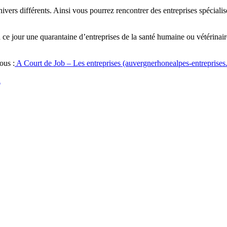
nivers différents. Ainsi vous pourrez rencontrer des entreprises spécia
 jour une quarantaine d’entreprises de la santé humaine ou vétérinaire
ous :
A Court de Job – Les entreprises (auvergnerhonealpes-entreprises.
i