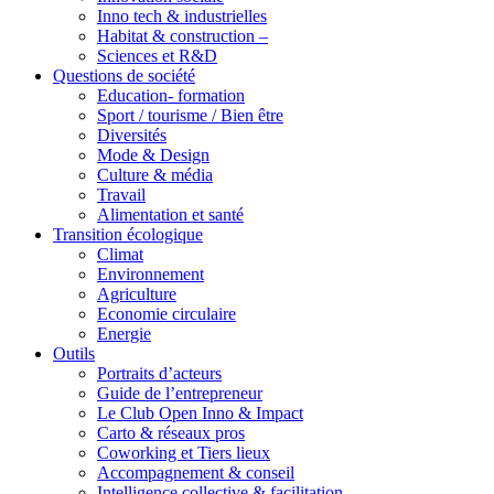
Inno tech & industrielles
Habitat & construction –
Sciences et R&D
Questions de société
Education- formation
Sport / tourisme / Bien être
Diversités
Mode & Design
Culture & média
Travail
Alimentation et santé
Transition écologique
Climat
Environnement
Agriculture
Economie circulaire
Energie
Outils
Portraits d’acteurs
Guide de l’entrepreneur
Le Club Open Inno & Impact
Carto & réseaux pros
Coworking et Tiers lieux
Accompagnement & conseil
Intelligence collective & facilitation