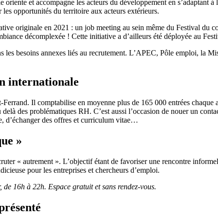
le oriente et accompagne les acteurs du développement en s’adaptant à l
 les opportunités du territoire aux acteurs extérieurs.
iative originale en 2021 : un job meeting au sein même du Festival du
ambiance décomplexée ! Cette initiative a d’ailleurs été déployée au Fe
dans les besoins annexes liés au recrutement. L’APEC, Pôle emploi, la
n internationale
Ferrand. Il comptabilise en moyenne plus de 165 000 entrées chaque ann
s au delà des problématiques RH. C’est aussi l’occasion de nouer un conta
re, d’échanger des offres et curriculum vitae…
que »
cruter « autrement ». L’objectif étant de favoriser une rencontre informell
dicieuse pour les entreprises et chercheurs d’emploi.
r, de 16h à 22h. Espace gratuit et sans rendez-vous.
eprésenté