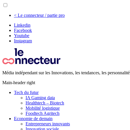
< Le connecteur / partie pro
Linkedin
Facebook
Youtube
Instagram
Média indépendant sur les Innovations, les tendances, les personnalité
Main-header right
Tech du futur
IA Gaming data
Healthtech – Biotech
Mobilité logistique
Foodtech Agritech
Economie de demain
Entrepreneurs innovants
Innovation sociale