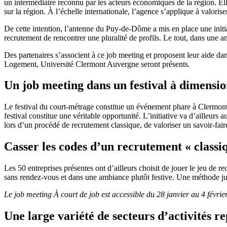
un intermédiaire reconnu par les acteurs économiques de la région. El
sur la région. À l’échelle internationale, l’agence s’applique à valoriser
De cette intention, l’antenne du Puy-de-Dôme a mis en place une init
recrutement de rencontrer une pluralité de profils. Le tout, dans une 
Des partenaires s’associent à ce job meeting et proposent leur aide 
Logement, Université Clermont Auvergne seront présents.
Un job meeting dans un festival à dimensio
Le festival du court-métrage constitue un événement phare à Clermont-
festival constitue une véritable opportunité. L’initiative va d’ailleur
lors d’un procédé de recrutement classique, de valoriser un savoir-fai
Casser les codes d’un recrutement « classi
Les 50 entreprises présentes ont d’ailleurs choisit de jouer le jeu de re
sans rendez-vous et dans une ambiance plutôt festive. Une méthode ju
Le job meeting À court de job est accessible du 28 janvier au 4 févrie
Une large variété de secteurs d’activités r