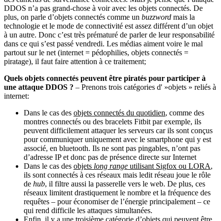
DDOS n’a pas grand-chose à voir avec les objets connectés. De
plus, on parle d’objets connectés comme un
buzzword
mais la
technologie et le mode de connectivité est assez différent d’un objet
à un autre. Donc c’est très prématuré de parler de leur responsabilité
dans ce qui s’est passé vendredi. Les médias aiment voire le mal
partout sur le net (internet = pédophilies, objets connectés =
piratage), il faut faire attention à ce traitement;
Quels objets connectés peuvent être piratés pour participer à
une attaque DDOS ?
– Prenons trois catégories d' »objets » reliés à
internet:
Dans le cas des
objets connectés du quotidien
, comme des
montres connectés ou des bracelets Fitbit par exemple, ils
peuvent difficilement attaquer les serveurs car ils sont conçus
pour communiquer uniquement avec le smartphone qui y est
associé, en bluetooth. Ils ne sont pas pingables, n’ont pas
d’adresse IP et donc pas de présence directe sur Internet
Dans le cas des
objets
long range
utilisant Sigfox ou LORA
,
ils sont connectés à ces réseaux mais ledit réseau joue le rôle
de
hub
, il filtre aussi la passerelle vers le web. De plus, ces
réseaux limitent drastiquement le nombre et la fréquence des
requêtes – pour économiser de l’énergie principalement – ce
qui rend difficile les attaques simultanées.
Enfin, il y a une troisième catégorie d’objets qui peuvent être