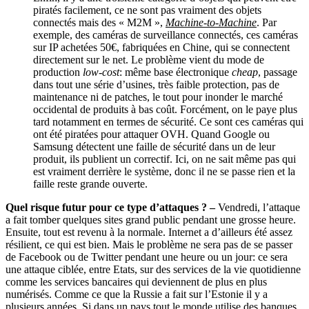
piratés facilement, ce ne sont pas vraiment des objets
connectés mais des « M2M »,
Machine-to-Machine
. Par
exemple, des caméras de surveillance connectés, ces caméras
sur IP achetées 50€, fabriquées en Chine, qui se connectent
directement sur le net. Le problème vient du mode de
production
low-cost
: même base électronique
cheap
, passage
dans tout une série d’usines, très faible protection, pas de
maintenance ni de patches, le tout pour inonder le marché
occidental de produits à bas coût. Forcément, on le paye plus
tard notamment en termes de sécurité. Ce sont ces caméras qui
ont été piratées pour attaquer OVH. Quand Google ou
Samsung détectent une faille de sécurité dans un de leur
produit, ils publient un correctif. Ici, on ne sait même pas qui
est vraiment derrière le système, donc il ne se passe rien et la
faille reste grande ouverte.
Quel risque futur pour ce type d’attaques ? –
Vendredi, l’attaque
a fait tomber quelques sites grand public pendant une grosse heure.
Ensuite, tout est revenu à la normale. Internet a d’ailleurs été assez
résilient, ce qui est bien. Mais le problème ne sera pas de se passer
de Facebook ou de Twitter pendant une heure ou un jour: ce sera
une attaque ciblée, entre Etats, sur des services de la vie quotidienne
comme les services bancaires qui deviennent de plus en plus
numérisés. Comme ce que la Russie a fait sur l’Estonie il y a
plusieurs années. Si dans un pays tout le monde utilise des banques