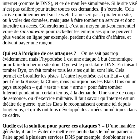
internet (comme le DNS), et ce de manière simultanée. Si le site visé
n’est pas calibré pour traiter toutes ces demandes, il s’écroule. Cela
arrive quotidiennement sur le web. Ca ne sert pas à pirater un site,
ou à voler des données, mais juste à faire tomber un service et donc
interdire un accès. Généralement, c’est un moyen anti-concurrentiel
voire de
ransomware
pour racketter les entreprises qui ne peuvent
plus vendre en ligne par exemple, perdent du chiffre d’affaires, et
doivent payer une rançon.
Qui est à l’origine de ces attaques ?
– On ne sait pas trop
évidemment, mais l’hypothèse 1 est une attaque à but économique
pour faire tomber un site dont Dyn est le prestataire DNS. En faisant
tomber Dyn, on fait tomber tous les sites qui lui sont liés. Cela
permet de brouiller les pistes. L’autre hypothèse est un Etat – qui
peut être la Russie, la Chine, mais pourquoi pas les Etats Unis ou un
pays européen – qui « teste » une « arme » pour faire tomber
Internet pendant un certain temps, à la demande. Une sorte de coup
de semonce, ou d’exercice militaire. Il faut savoir qu’Internet est un
théâtre de guerre, que les Etats le reconnaissent comme tel depuis
longtemps, et qu’ils ont tous développé des armées numériques dans
ce cadre.
Quelle est la solution pour parer ces attaques ?
– D’une manière
générale, il faut « éviter de mettre ses oeufs dans le même panier ».
Faire appel à plusieurs services DNS par exemple, doublonner ses