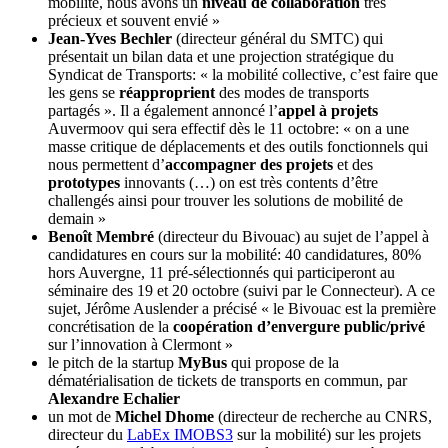
mobilité, nous avons un
niveau de collaboration
très
précieux et souvent envié »
Jean-Yves Bechler
(directeur général du SMTC) qui
présentait un bilan data et une projection stratégique du
Syndicat de Transports: « la mobilité collective, c’est faire que
les gens se
réapproprient
des modes de transports
partagés ». Il a également annoncé l’
appel à projets
Auvermoov qui sera effectif dès le 11 octobre: « on a une
masse critique de déplacements et des outils fonctionnels qui
nous permettent d’
accompagner des projets
et des
prototypes
innovants (…) on est très contents d’être
challengés ainsi pour trouver les solutions de mobilité de
demain »
Benoît Membré
(directeur du Bivouac) au sujet de l’appel à
candidatures en cours sur la mobilité: 40 candidatures, 80%
hors Auvergne, 11 pré-sélectionnés qui participeront au
séminaire des 19 et 20 octobre (suivi par le Connecteur). A ce
sujet, Jérôme Auslender a précisé « le Bivouac est la première
concrétisation de la
coopération d’envergure public/privé
sur l’innovation à Clermont »
le pitch de la startup
MyBus
qui propose de la
dématérialisation de tickets de transports en commun, par
Alexandre Echalier
un mot de
Michel Dhome
(directeur de recherche au CNRS,
directeur du
LabEx IMOBS3
sur la mobilité) sur les projets