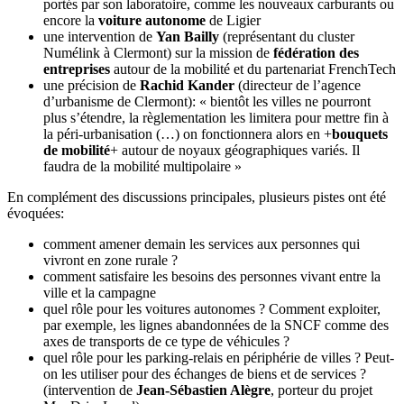
portés par son laboratoire, comme les nouveaux carburants ou
encore la
voiture autonome
de Ligier
une intervention de
Yan Bailly
(représentant du cluster
Numélink à Clermont) sur la mission de
fédération des
entreprises
autour de la mobilité et du partenariat FrenchTech
une précision de
Rachid Kander
(directeur de l’agence
d’urbanisme de Clermont): « bientôt les villes ne pourront
plus s’étendre, la règlementation les limitera pour mettre fin à
la péri-urbanisation (…) on fonctionnera alors en +
bouquets
de mobilité
+ autour de noyaux géographiques variés. Il
faudra de la mobilité multipolaire »
En complément des discussions principales, plusieurs pistes ont été
évoquées:
comment amener demain les services aux personnes qui
vivront en zone rurale ?
comment satisfaire les besoins des personnes vivant entre la
ville et la campagne
quel rôle pour les voitures autonomes ? Comment exploiter,
par exemple, les lignes abandonnées de la SNCF comme des
axes de transports de ce type de véhicules ?
quel rôle pour les parking-relais en périphérie de villes ? Peut-
on les utiliser pour des échanges de biens et de services ?
(intervention de
Jean-Sébastien Alègre
, porteur du projet