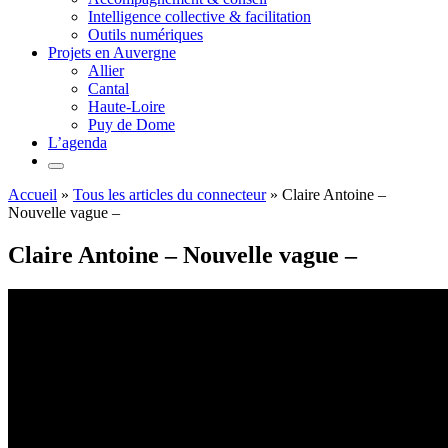
Intelligence collective & facilitation
Outils numériques
Projets en Auvergne
Allier
Cantal
Haute-Loire
Puy de Dome
L’agenda
Accueil
»
Tous les articles du connecteur
»
Claire Antoine –
Nouvelle vague –
Claire Antoine – Nouvelle vague –