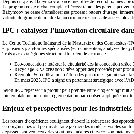
Depuis cinq ans, Babymoov a lancé une offre de reconditionnés : produ
Le programme de rachat complète l’écosystème : les parents peuvent re
Babymoov ne cesse d’améliorer ses process : retours d’usage, immersion
volonté du groupe de rendre la puériculture responsable accessible à t
IPC : catalyser l’innovation circulaire dans
Le Centre Technique Industriel de la Plasturgie et des Composites (IPC)
et plusieurs plateformes spécialisées (éco-conception, analyses de cyc
Trois axes stratégiques structurent leur feuille de route :
Éco-conception : intégrer la circularité dès la conception grâce 
Recyclage & valorisation : développer des procédés pour produi
Réemploi & réutilisation : définir des protocoles garantissant la 
En mars 2025, IPC a signé un partenariat stratégique avec l’AD
Selon IPC, repenser un produit peut prendre entre cinq et vingt-huit ans
tout en plaidant pour une réglementation harmonisée appliquée aux im
Enjeux et perspectives pour les industriels
Les retours d’expérience soulignent d’abord la robustesse des approches
éco‑organismes ont permis de faire germer des modèles viables sur le t
dépassent souvent ceux des solutions linéaires et les consommateurs re