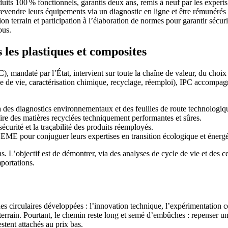
its 100 % fonctionnels, garantis deux ans, remis à neuf par les experts
vendre leurs équipements via un diagnostic en ligne et être rémunérés s
 terrain et participation à l’élaboration de normes pour garantir sécuri
ous.
 les plastiques et composites
, mandaté par l’État, intervient sur toute la chaîne de valeur, du choix
le de vie, caractérisation chimique, recyclage, réemploi), IPC accompagne
à des diagnostics environnementaux et des feuilles de route technologique
re des matières recyclées techniquement performantes et sûres.
sécurité et la traçabilité des produits réemployés.
EME pour conjuguer leurs expertises en transition écologique et énergé
. L’objectif est de démontrer, via des analyses de cycle de vie et des cer
portations.
 circulaires développées : l’innovation technique, l’expérimentation con
errain. Pourtant, le chemin reste long et semé d’embûches : repenser un 
stent attachés au prix bas.