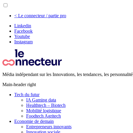
< Le connecteur / partie pro
Linkedin
Facebook
Youtube
Instagram
Média indépendant sur les Innovations, les tendances, les personnalité
Main-header right
Tech du futur
IA Gaming data
Healthtech – Biotech
Mobilité logistique
Foodtech Agritech
Economie de demain
Entrepreneurs innovants
Innovation sociale