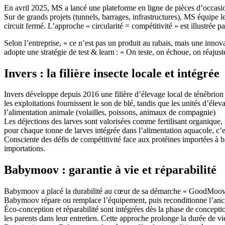
En avril 2025, MS a lancé une plateforme en ligne de pièces d’occasi
Sur de grands projets (tunnels, barrages, infrastructures), MS équipe l
circuit fermé. L’approche « circularité = compétitivité » est illustrée 
Selon l’entreprise, « ce n’est pas un produit au rabais, mais une inn
adopte une stratégie de test & learn : « On teste, on échoue, on réajust
Invers : la filière insecte locale et intégrée
Invers développe depuis 2016 une filière d’élevage local de ténébrion 
les exploitations fournissent le son de blé, tandis que les unités d’él
l’alimentation animale (volailles, poissons, animaux de compagnie)
Les déjections des larves sont valorisées comme fertilisant organique, ri
pour chaque tonne de larves intégrée dans l’alimentation aquacole, c’
Consciente des défis de compétitivité face aux protéines importées à ba
importations.
Babymoov : garantie à vie et réparabilité
Babymoov a placé la durabilité au cœur de sa démarche « GoodMoov »
Babymoov répare ou remplace l’équipement, puis reconditionne l’ancie
Éco-conception et réparabilité sont intégrées dès la phase de conceptio
les parents dans leur entretien. Cette approche prolonge la durée de vi