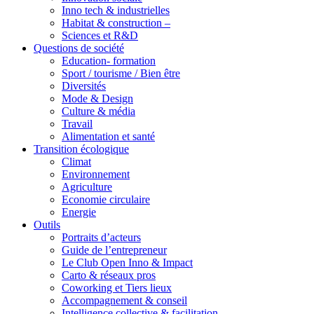
Inno tech & industrielles
Habitat & construction –
Sciences et R&D
Questions de société
Education- formation
Sport / tourisme / Bien être
Diversités
Mode & Design
Culture & média
Travail
Alimentation et santé
Transition écologique
Climat
Environnement
Agriculture
Economie circulaire
Energie
Outils
Portraits d’acteurs
Guide de l’entrepreneur
Le Club Open Inno & Impact
Carto & réseaux pros
Coworking et Tiers lieux
Accompagnement & conseil
Intelligence collective & facilitation