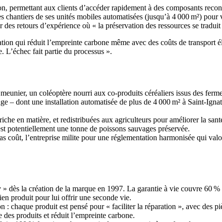
on, permettant aux clients d’accéder rapidement à des composants reco
es chantiers de ses unités mobiles automatisées (jusqu’à 4 000 m²) pour v
par des retours d’expérience où « la préservation des ressources se tradui
ovation qui réduit l’empreinte carbone même avec des coûts de transport
e. L’échec fait partie du processus ».
meunier, un coléoptère nourri aux co-produits céréaliers issus des ferm
evage – dont une installation automatisée de plus de 4 000 m² à Saint-Ign
che en matière, et redistribuées aux agriculteurs pour améliorer la santé 
est potentiellement une tonne de poissons sauvages préservée.
s coût, l’entreprise milite pour une réglementation harmonisée qui valori
 dès la création de la marque en 1997. La garantie à vie couvre 60 %
n produit pour lui offrir une seconde vie.
n : chaque produit est pensé pour « faciliter la réparation », avec des pi
e des produits et réduit l’empreinte carbone.