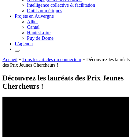
Intelligence collective & facilitation
Outils numériques
Projets en Auvergne
Allier
Cantal
Haute-Loire
Puy de Dome
L’agenda
Accueil
»
Tous les articles du connecteur
»
Découvrez les lauréats
des Prix Jeunes Chercheurs !
Découvrez les lauréats des Prix Jeunes
Chercheurs !