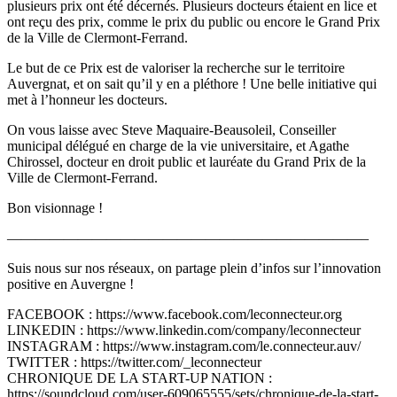
plusieurs prix ont été décernés. Plusieurs docteurs étaient en lice et
ont reçu des prix, comme le prix du public ou encore le Grand Prix
de la Ville de Clermont-Ferrand.
Le but de ce Prix est de valoriser la recherche sur le territoire
Auvergnat, et on sait qu’il y en a pléthore ! Une belle initiative qui
met à l’honneur les docteurs.
On vous laisse avec Steve Maquaire-Beausoleil, Conseiller
municipal délégué en charge de la vie universitaire, et Agathe
Chirossel, docteur en droit public et lauréate du Grand Prix de la
Ville de Clermont-Ferrand.
Bon visionnage !
—————————————————————————–
Suis nous sur nos réseaux, on partage plein d’infos sur l’innovation
positive en Auvergne !
FACEBOOK : https://www.facebook.com/leconnecteur.org
LINKEDIN : https://www.linkedin.com/company/leconnecteur
INSTAGRAM : https://www.instagram.com/le.connecteur.auv/
TWITTER : https://twitter.com/_leconnecteur
CHRONIQUE DE LA START-UP NATION :
https://soundcloud.com/user-609065555/sets/chronique-de-la-start-