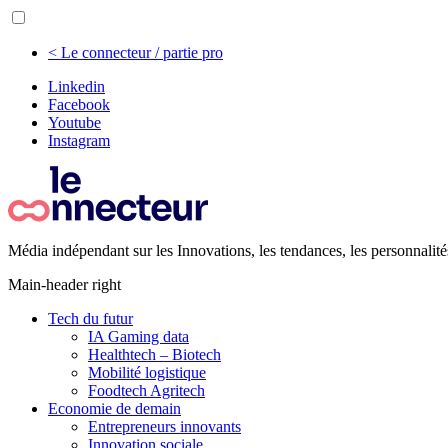
< Le connecteur / partie pro
Linkedin
Facebook
Youtube
Instagram
Média indépendant sur les Innovations, les tendances, les personnalité
Main-header right
Tech du futur
IA Gaming data
Healthtech – Biotech
Mobilité logistique
Foodtech Agritech
Economie de demain
Entrepreneurs innovants
Innovation sociale