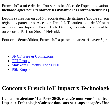
French IoT a misé dès le début sur les bénéfices de l’open innovation
méthodologies pour renforcer les dynamiques entrepreneuriales pa
Depuis sa création en 2015, l’accélérateur de startups s’appuie sur so
régionaux partenaires. A ce jour, French IoT soutient plus de 300 start
métropole, au dispositif FrenchTech. De plus, les start-ups peuvent 
ou encore à Paris ou Slush à Helsinki.
Pour cette 8ème édition, French IoT a pensé un partenariat avec 5 gra
SNCF Gare & Connexions
CFI Groupe
Malakoff Humanis
,
Fonds FHF
Pôle Emploi
Concours French IoT Impact x Technologie 
Le plan stratégique “La Poste 2030, engagée pour vous” montre 
Impact x Technologie s’adresse donc aux start-ups engagées. Une a