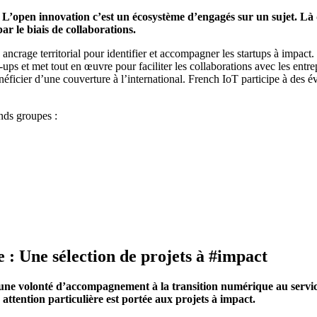
.
L’open innovation c’est un écosystème d’engagés sur un sujet.
Là 
r le biais de collaborations.
n ancrage territorial pour identifier et accompagner les startups à impa
-ups et met tout en œuvre pour faciliter les collaborations avec les ent
bénéficier d’une couverture à l’international. French IoT participe à
nds groupes :
: Une sélection de projets à #impact
une volonté d’accompagnement à la transition numérique au servic
ttention particulière est portée aux projets à impact.