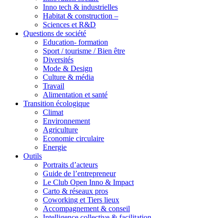
Inno tech & industrielles
Habitat & construction –
Sciences et R&D
Questions de société
Education- formation
Sport / tourisme / Bien être
Diversités
Mode & Design
Culture & média
Travail
Alimentation et santé
Transition écologique
Climat
Environnement
Agriculture
Economie circulaire
Energie
Outils
Portraits d’acteurs
Guide de l’entrepreneur
Le Club Open Inno & Impact
Carto & réseaux pros
Coworking et Tiers lieux
Accompagnement & conseil
Intelligence collective & facilitation