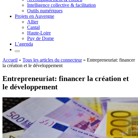
Intelligence collective & facilitation
Outils numériques
Projets en Auvergne
Allier
Cantal
Haute-Loire
Puy de Dome
L’agenda
Accueil
»
Tous les articles du connecteur
»
Entrepreneuriat: financer
la création et le développement
Entrepreneuriat: financer la création et
le développement