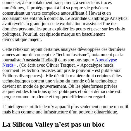
connecter, à être totalement transparent, à semer leurs traces
numériques, il protège quant à lui sa propre vie privée en
construisant un vaste complexe autosuffisant à Hawaï et en
scolarisant ses enfants à domicile. Le scandale Cambridge Analytica
avait révélé au grand jour cette exploitation massive et fine des
données personnelles pour exploiter les peurs et peser sur les choix
politiques. Pour lui, cet épisode marque un basculement
démocratique majeur.
Cette réflexion rejoint certaines analyses développées ces dernières
années autour du concept de “techno fascisme”, notamment par la
journaliste Anastasia Hadjadji dans son ouvrage «
Apocalypse
Nerds
« . (Co écrit avec Olivier Tesquet, « Apocalypse nerds
comment les techno-fascistes ont pris le pouvoir » est publié aux
Éditions divergences). Elle décrit la manière dont certaines élites
technologiques portent une vision du monde où la technologie
devient un mode de gouvernement. Où les plateformes privées
acquièrent des fonctions quasi-politiques et où la démocratie est
perçue comme trop lente et trop peu efficiente en regard.
L’intelligence artificielle n’y apparaît plus seulement comme un outil
mais bien comme une infrastructure d’un pouvoir oligarchique.
La Silicon Valley n’est pas un bloc