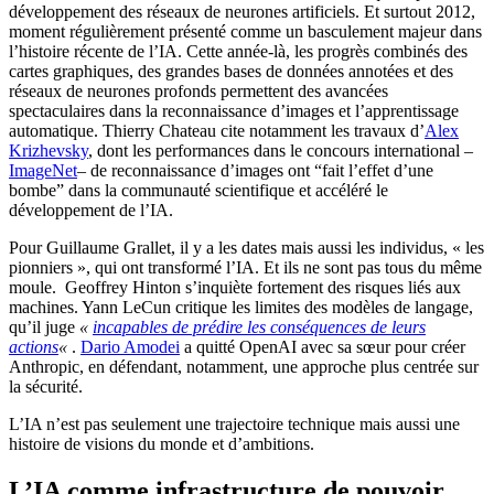
développement des réseaux de neurones artificiels. Et surtout 2012,
moment régulièrement présenté comme un basculement majeur dans
l’histoire récente de l’IA. Cette année-là, les progrès combinés des
cartes graphiques, des grandes bases de données annotées et des
réseaux de neurones profonds permettent des avancées
spectaculaires dans la reconnaissance d’images et l’apprentissage
automatique. Thierry Chateau cite notamment les travaux d’
Alex
Krizhevsky
, dont les performances dans le concours international –
ImageNet
– de reconnaissance d’images ont “fait l’effet d’une
bombe” dans la communauté scientifique et accéléré le
développement de l’IA.
Pour Guillaume Grallet, il y a les dates mais aussi les individus, « les
pionniers », qui ont transformé l’IA. Et ils ne sont pas tous du même
moule. Geoffrey Hinton s’inquiète fortement des risques liés aux
machines. Yann LeCun critique les limites des modèles de langage,
qu’il juge
«
incapables de prédire les conséquences de leurs
actions
«
.
Dario Amodei
a quitté OpenAI avec sa sœur pour créer
Anthropic, en défendant, notamment, une approche plus centrée sur
la sécurité.
L’IA n’est pas seulement une trajectoire technique mais aussi une
histoire de visions du monde et d’ambitions.
L’IA comme infrastructure de pouvoir