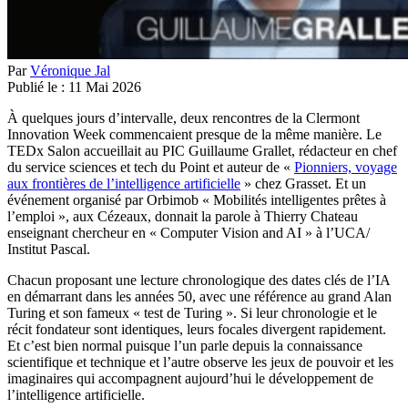
Par
Véronique Jal
Publié le :
11
Mai
2026
À quelques jours d’intervalle, deux rencontres de la Clermont
Innovation Week commencaient presque de la même manière. Le
TEDx Salon accueillait au PIC Guillaume Grallet, rédacteur en chef
du service sciences et tech du Point et auteur de «
Pionniers, voyage
aux frontières de l’intelligence artificielle
» chez Grasset. Et un
événement organisé par Orbimob « Mobilités intelligentes prêtes à
l’emploi », aux Cézeaux, donnait la parole à Thierry Chateau
enseignant chercheur en «
Computer Vision and AI » à l’UCA/
Institut Pascal.
Chacun proposant une lecture chronologique des dates clés de l’IA
en démarrant dans les années 50, avec une référence au grand Alan
Turing et son fameux « test de Turing ». Si leur chronologie et le
récit fondateur sont identiques, leurs focales divergent rapidement.
Et c’est bien normal puisque l’un parle depuis la connaissance
scientifique et technique et l’autre observe les jeux de pouvoir et les
imaginaires qui accompagnent aujourd’hui le développement de
l’intelligence artificielle.