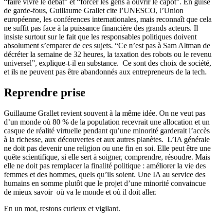
“faire vivre le débat” et “forcer les gens à ouvrir le capot”. En guise
de garde-fous, Guillaume Grallet cite l’UNESCO, l’Union
européenne, les conférences internationales, mais reconnaît que cela
ne suffit pas face à la puissance financière des grands acteurs. Il
insiste surtout sur le fait que les responsables politiques doivent
absolument s’emparer de ces sujets. “Ce n’est pas à Sam Altman de
décréter la semaine de 32 heures, la taxation des robots ou le revenu
universel”, explique-t-il en substance. Ce sont des choix de société,
et ils ne peuvent pas être abandonnés aux entrepreneurs de la tech.
Reprendre prise
Guillaume Grallet revient souvent à la même idée. On ne veut pas
d’un monde où 80 % de la population recevrait une allocation et un
casque de réalité virtuelle pendant qu’une minorité garderait l’accès
à la richesse, aux découvertes et aux autres planètes. L’IA générale
ne doit pas devenir une religion ou une fin en soi. Elle peut être une
quête scientifique, si elle sert à soigner, comprendre, résoudre. Mais
elle ne doit pas remplacer la finalité politique : améliorer la vie des
femmes et des hommes, quels qu’ils soient. Une IA au service des
humains en somme plutôt que le projet d’une minorité convaincue
de mieux savoir où va le monde et où il doit aller.
En un mot, restons curieux et vigilant.