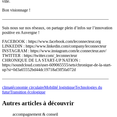
ville.
Bon visionnage !
—————————————————————————–
Suis nous sur nos réseaux, on partage plein d’infos sur l’innovation
positive en Auvergne !
FACEBOOK : https://www.facebook.com/leconnecteur.org
LINKEDIN : https://www.linkedin.com/company/leconnecteur
INSTAGRAM : https://www.instagram.com/le.connecteur.auv/
TWITTER : https://twitter.com/_leconnecteur
CHRONIQUE DE LA START-UP NATION :
https://soundcloud.com/user-609065555/sets/chronique-de-la-start-
up?si=0d3a65552bd44dc19718af3ff5fa072d
—————————————————————————–
climat
économie circulaire
Mobilité logistique
Technologies du
futur
Transition écologique
Autres articles à découvrir
accompagnement & conseil