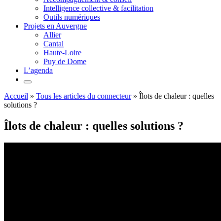
Intelligence collective & facilitation
Outils numériques
Projets en Auvergne
Allier
Cantal
Haute-Loire
Puy de Dome
L’agenda
Accueil
»
Tous les articles du connecteur
»
Îlots de chaleur : quelles
solutions ?
Îlots de chaleur : quelles solutions ?