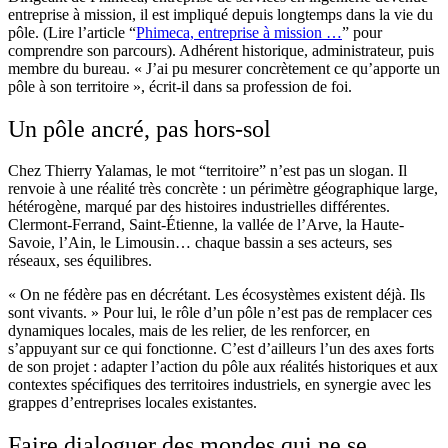
entreprise à mission, il est impliqué depuis longtemps dans la vie du
pôle. (Lire l’article “
Phimeca, entreprise à mission …
” pour
comprendre son parcours). Adhérent historique, administrateur, puis
membre du bureau. « J’ai pu mesurer concrètement ce qu’apporte un
pôle à son territoire », écrit-il dans sa profession de foi.
Un pôle ancré, pas hors-sol
Chez Thierry Yalamas, le mot “territoire” n’est pas un slogan. Il
renvoie à une réalité très concrète : un périmètre géographique large,
hétérogène, marqué par des histoires industrielles différentes.
Clermont-Ferrand, Saint-Étienne, la vallée de l’Arve, la Haute-
Savoie, l’Ain, le Limousin… chaque bassin a ses acteurs, ses
réseaux, ses équilibres.
« On ne fédère pas en décrétant. Les écosystèmes existent déjà. Ils
sont vivants. » Pour lui, le rôle d’un pôle n’est pas de remplacer ces
dynamiques locales, mais de les relier, de les renforcer, en
s’appuyant sur ce qui fonctionne. C’est d’ailleurs l’un des axes forts
de son projet : adapter l’action du pôle aux réalités historiques et aux
contextes spécifiques des territoires industriels, en synergie avec les
grappes d’entreprises locales existantes.
Faire dialoguer des mondes qui ne se