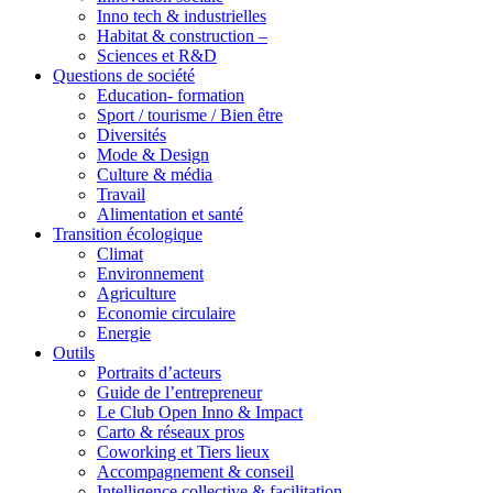
Inno tech & industrielles
Habitat & construction –
Sciences et R&D
Questions de société
Education- formation
Sport / tourisme / Bien être
Diversités
Mode & Design
Culture & média
Travail
Alimentation et santé
Transition écologique
Climat
Environnement
Agriculture
Economie circulaire
Energie
Outils
Portraits d’acteurs
Guide de l’entrepreneur
Le Club Open Inno & Impact
Carto & réseaux pros
Coworking et Tiers lieux
Accompagnement & conseil
Intelligence collective & facilitation