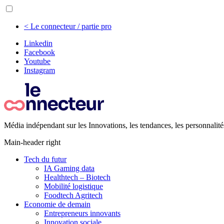
< Le connecteur / partie pro
Linkedin
Facebook
Youtube
Instagram
Média indépendant sur les Innovations, les tendances, les personnalité
Main-header right
Tech du futur
IA Gaming data
Healthtech – Biotech
Mobilité logistique
Foodtech Agritech
Economie de demain
Entrepreneurs innovants
Innovation sociale