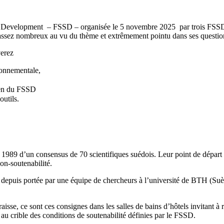
le Development – FSSD – organisée le 5 novembre 2025 par trois FSSD
re, assez nombreux au vu du thème et extrêmement pointu dans ses questio
verez
ronnementale,
dien du FSSD
outils.
89 d’un consensus de 70 scientifiques suédois. Leur point de départ : 
on-soutenabilité.
epuis portée par une équipe de chercheurs à l’université de BTH (Suèd
sse, ce sont ces consignes dans les salles de bains d’hôtels invitant à ré
au crible des conditions de soutenabilité définies par le FSSD.