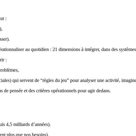
ut :
),
sser).
érationnaliser au quotidien : 21 dimensions à intégrer, dans des système
ir :
 problèmes,
ales) qui servent de “règles du jeu” pour analyser une activité, imaginer 
 de pensée et des critères opérationnels pour agir dedans.
is 4,5 milliards d’années).
ment plus que nos besoins).