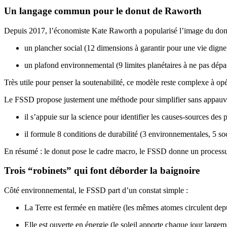
Un langage commun pour le donut de Raworth
Depuis 2017, l’économiste Kate Raworth a popularisé l’image du don
un plancher social (12 dimensions à garantir pour une vie digne
un plafond environnemental (9 limites planétaires à ne pas dépa
Très utile pour penser la soutenabilité, ce modèle reste complexe à op
Le FSSD propose justement une méthode pour simplifier sans appauvr
il s’appuie sur la science pour identifier les causes-sources des
il formule 8 conditions de durabilité (3 environnementales, 5 soci
En résumé : le donut pose le cadre macro, le FSSD donne un processus
Trois “robinets” qui font déborder la baignoire
Côté environnemental, le FSSD part d’un constat simple :
La Terre est fermée en matière (les mêmes atomes circulent depu
Elle est ouverte en énergie (le soleil apporte chaque jour large