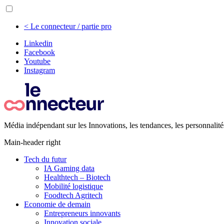
< Le connecteur / partie pro
Linkedin
Facebook
Youtube
Instagram
Média indépendant sur les Innovations, les tendances, les personnalité
Main-header right
Tech du futur
IA Gaming data
Healthtech – Biotech
Mobilité logistique
Foodtech Agritech
Economie de demain
Entrepreneurs innovants
Innovation sociale