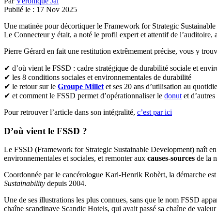
Par
Véronique Jal
Publié le :
17
Nov
2025
Une matinée pour décortiquer le Framework for Strategic Sustainab
Le Connecteur y était, a noté le profil expert et attentif de l’auditoi
Pierre Gérard en fait une restitution extrêmement précise, vous y trou
✔ d’où vient le FSSD : cadre stratégique de durabilité sociale et envi
✔ les 8 conditions sociales et environnementales de durabilité
✔ le retour sur le
Groupe Millet
et ses 20 ans d’utilisation au quoti
✔ et comment le FSSD permet d’opérationnaliser le
donut
et d’autres 
Pour retrouver l’article dans son intégralité,
c’est par ici
D’où vient le FSSD ?
Le FSSD (Framework for Strategic Sustainable Development) naît en 19
environnementales et sociales, et remonter aux
causes-sources
de la n
Coordonnée par le cancérologue Karl-Henrik Robèrt, la démarche est d
Sustainability
depuis 2004.
Une de ses illustrations les plus connues, sans que le nom FSSD apparai
chaîne scandinave Scandic Hotels, qui avait passé sa chaîne de valeur 