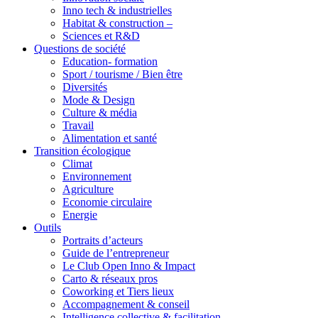
Inno tech & industrielles
Habitat & construction –
Sciences et R&D
Questions de société
Education- formation
Sport / tourisme / Bien être
Diversités
Mode & Design
Culture & média
Travail
Alimentation et santé
Transition écologique
Climat
Environnement
Agriculture
Economie circulaire
Energie
Outils
Portraits d’acteurs
Guide de l’entrepreneur
Le Club Open Inno & Impact
Carto & réseaux pros
Coworking et Tiers lieux
Accompagnement & conseil
Intelligence collective & facilitation