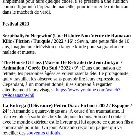
simplement pour faire quelque chose, il se présente à une audition
comme figurant à l’opéra de marseille, pour incarner le roi duncan
dans le macbeth de verdi.
Festival 2023
Serpêhatiyên Neqewimî (Une Histoire Non Vécue de Ramazan
Kilic / Fiction / Turquie / 2022 / 16’
: Sevin, une petite fille de 10
ans, imagine une télévision en langue kurde pour sa grand-mère
malade et muette.
The House Of Loss (Maison De Retraite) de Jeon Jinkyu /
Animation / Corée Du Sud / 2022 / 9’
: Dans une maison de
retraite, les personnes âgées se voient raser la tête. Le protagoniste,
qui y travaille, les observe sans pouvoir lire leurs expressions.
Cependant, à un moment donné, il se surprend à regarder
attentivement leurs visages.
https://www.youtube.com/watch?
v=9oaanazhwh8
La Entrega (Délivrance) Pedro Díaz / Fiction / 2022 / Espagne /
24’
: Armando a quatre-vingts ans. A cause d’un traumatisme, il
n’arrive plus à sortir de chez lui depuis dix ans. Son seul contact
avec le monde extérieur est le livreur qui lui apporte ce que son fils a
commandé pour lui. Un jour, Armando reçoit un paquet qui va
réveiller des s
ouvenirs enfouis.