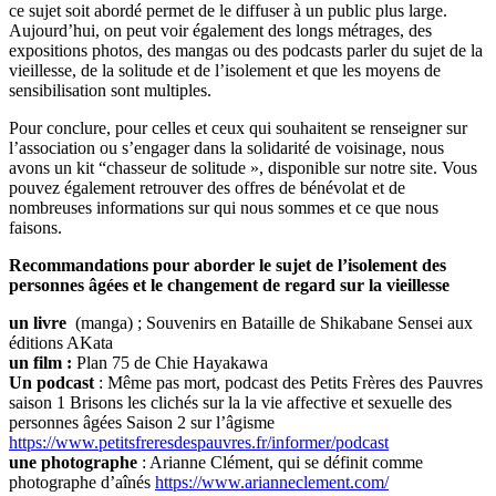
ce sujet soit abordé permet de le diffuser à un public plus large.
Aujourd’hui, on peut voir également des longs métrages, des
expositions photos, des mangas ou des podcasts parler du sujet de la
vieillesse, de la solitude et de l’isolement et que les moyens de
sensibilisation sont multiples.
Pour conclure, pour celles et ceux qui souhaitent se renseigner sur
l’association ou s’engager dans la solidarité de voisinage, nous
avons un kit “chasseur de solitude », disponible sur notre site. Vous
pouvez également retrouver des offres de bénévolat et de
nombreuses informations sur qui nous sommes et ce que nous
faisons.
Recommandations pour aborder le sujet de l’isolement des
personnes âgées et le changement de regard sur la vieillesse
un livre
(manga) ; Souvenirs en Bataille de Shikabane Sensei aux
éditions AKata
un film :
Plan 75 de Chie Hayakawa
Un podcast
: Même pas mort, podcast des Petits Frères des Pauvres
saison 1 Brisons les clichés sur la la vie affective et sexuelle des
personnes âgées Saison 2 sur l’âgisme
https://www.petitsfreresdespauvres.fr/informer/podcast
une photographe
: Arianne Clément, qui se définit comme
photographe d’aînés
https://www.arianneclement.com/