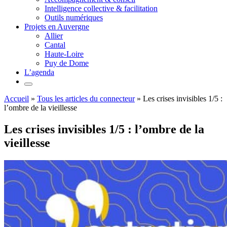
Intelligence collective & facilitation
Outils numériques
Projets en Auvergne
Allier
Cantal
Haute-Loire
Puy de Dome
L’agenda
Accueil
»
Tous les articles du connecteur
»
Les crises invisibles 1/5 :
l’ombre de la vieillesse
Les crises invisibles 1/5 : l’ombre de la
vieillesse