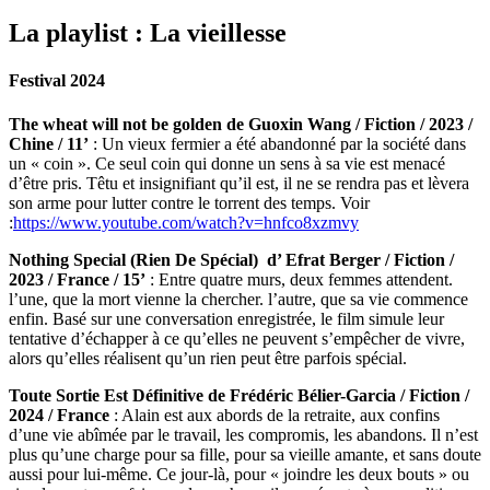
La playlist : La vieillesse
Festival 2024
The wheat will not be golden de Guoxin Wang / Fiction / 2023 /
Chine / 11’
: Un vieux fermier a été abandonné par la société dans
un « coin ». Ce seul coin qui donne un sens à sa vie est menacé
d’être pris. Têtu et insignifiant qu’il est, il ne se rendra pas et lèvera
son arme pour lutter contre le torrent des temps. Voir
:
https://www.youtube.com/watch?v=hnfco8xzmvy
Nothing Special (Rien De Spécial) d’ Efrat Berger / Fiction /
2023 / France / 15’
: Entre quatre murs, deux femmes attendent.
l’une, que la mort vienne la chercher. l’autre, que sa vie commence
enfin. Basé sur une conversation enregistrée, le film simule leur
tentative d’échapper à ce qu’elles ne peuvent s’empêcher de vivre,
alors qu’elles réalisent qu’un rien peut être parfois spécial.
Toute Sortie Est Définitive de Frédéric Bélier-Garcia / Fiction /
2024 / France
: Alain est aux abords de la retraite, aux confins
d’une vie abîmée par le travail, les compromis, les abandons. Il n’est
plus qu’une charge pour sa fille, pour sa vieille amante, et sans doute
aussi pour lui-même. Ce jour-là, pour « joindre les deux bouts » ou