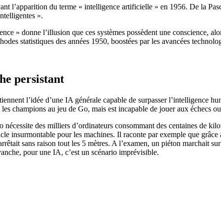
vant l’apparition du terme « intelligence artificielle » en 1956. De la P
ntelligentes ».
igence » donne l’illusion que ces systèmes possèdent une conscience, al
odes statistiques des années 1950, boostées par les avancées technologi
the persistant
nnent l’idée d’une IA générale capable de surpasser l’intelligence humai
les champions au jeu de Go, mais est incapable de jouer aux échecs ou 
o nécessite des milliers d’ordinateurs consommant des centaines de kil
cle insurmontable pour les machines. Il raconte par exemple que grâce au
rrêtait sans raison tout les 5 mètres. A l’examen, un piéton marchait su
evanche, pour une IA, c’est un scénario imprévisible.