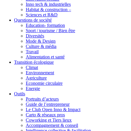
Inno tech & industrielles
Habitat & construction –
Sciences et R&D
Questions de société
Education- formation
Sport / tourisme / Bien être
Diversités
Mode & Design
Culture & média
Travail
Alimentation et santé
Transition écologique
Climat
Environnement
Agriculture
Economie circulaire
Energie
Outils
Portraits d’acteurs
Guide de l’entrepreneur
Le Club Open Inno & Impact
Carto & réseaux pros
Coworking et Tiers lieux
Accompagnement & conseil
Intelligence collective & facilitation