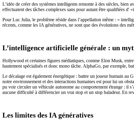
L’idée de créer des systèmes intelligents remonte à des siècles, bien a
effectuaient des tâches complexes sans pour autant être qualifiées d' »i
Pour Luc Julia, le problème réside dans l’appellation même : « intell
récents, comme les IA génératives, ne sont que des évolutions des méth
L’intelligence artificielle générale : un my
Hollywood et certaines figures médiatiques, comme Elon Musk, entretie
hautement spécialisés et donc mono tâche. AlphaGo, par exemple, bat 
Le décalage est également énergétique : battre un joueur humain au G
notre environnement et des interactions humaines est pour lui un obsta
pu voir circuler un véhicule autonome au comportement étrange : il s’a
aucune difficulté à différencier un vrai stop et un stop baladeur. En r
Les limites des IA génératives