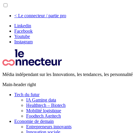
< Le connecteur / partie pro
Linkedin
Facebook
Youtube
Instagram
Média indépendant sur les Innovations, les tendances, les personnalité
Main-header right
Tech du futur
IA Gaming data
Healthtech – Biotech
Mobilité logistique
Foodtech Agritech
Economie de demain
Entrepreneurs innovants
Innovation sociale