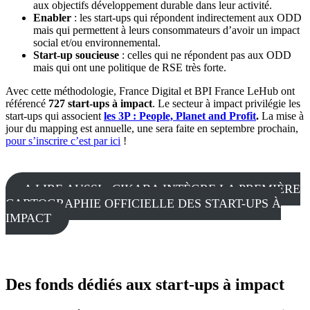
aux objectifs développement durable dans leur activité.
Enabler
: les start-ups qui répondent indirectement aux ODD
mais qui permettent à leurs consommateurs d’avoir un impact
social et/ou environnemental.
Start-up soucieuse
: celles qui ne répondent pas aux ODD
mais qui ont une politique de RSE très forte.
Avec cette méthodologie, France Digital et BPI France LeHub ont
référencé
727 start-ups à impact
. Le secteur à impact privilégie les
start-ups qui associent
les 3P : People, Planet and Profit
.
La mise à
jour du mapping est annuelle, une sera faite en septembre prochain,
pour s’inscrire c’est par ici
!
A LIRE AUSSI : CIKABA INTÈGRE LA PREMIÈRE
CARTOGRAPHIE OFFICIELLE DES START-UPS À
IMPACT
Des fonds dédiés aux start-ups à impact