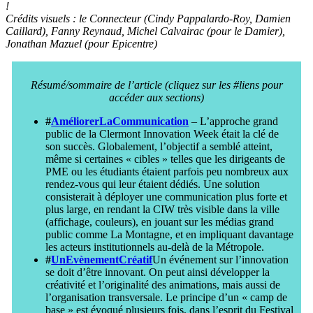
!
Crédits visuels : le Connecteur (Cindy Pappalardo-Roy, Damien
Caillard), Fanny Reynaud, Michel Calvairac (pour le Damier),
Jonathan Mazuel (pour Epicentre)
Résumé/sommaire de l’article (cliquez sur les #liens pour
accéder aux sections)
#
AméliorerLaCommunication
– L’approche grand
public de la Clermont Innovation Week était la clé de
son succès. Globalement, l’objectif a semblé atteint,
même si certaines « cibles » telles que les dirigeants de
PME ou les étudiants étaient parfois peu nombreux aux
rendez-vous qui leur étaient dédiés. Une solution
consisterait à déployer une communication plus forte et
plus large, en rendant la CIW très visible dans la ville
(affichage, couleurs), en jouant sur les médias grand
public comme La Montagne, et en impliquant davantage
les acteurs institutionnels au-delà de la Métropole.
#
UnEvènementCréatif
Un événement sur l’innovation
se doit d’être innovant. On peut ainsi développer la
créativité et l’originalité des animations, mais aussi de
l’organisation transversale. Le principe d’un « camp de
base » est évoqué plusieurs fois, dans l’esprit du Festival