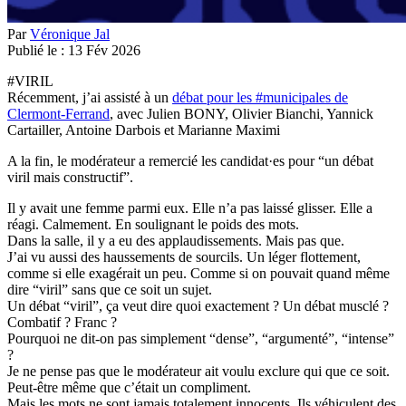
Par
Véronique Jal
Publié le :
13
Fév
2026
#
VIRIL
Récemment, j’ai assisté à un
débat pour les
#
municipales de
Clermont-Ferrand
, avec Julien BONY, Olivier Bianchi, Yannick
Cartailler, Antoine Darbois et Marianne Maximi
A la fin, le modérateur a remercié les candidat·es pour “un débat
viril mais constructif”.
Il y avait une femme parmi eux. Elle n’a pas laissé glisser. Elle a
réagi. Calmement. En soulignant le poids des mots.
Dans la salle, il y a eu des applaudissements. Mais pas que.
J’ai vu aussi des haussements de sourcils. Un léger flottement,
comme si elle exagérait un peu. Comme si on pouvait quand même
dire “viril” sans que ce soit un sujet.
Un débat “viril”, ça veut dire quoi exactement ? Un débat musclé ?
Combatif ? Franc ?
Pourquoi ne dit-on pas simplement “dense”, “argumenté”, “intense”
?
Je ne pense pas que le modérateur ait voulu exclure qui que ce soit.
Peut-être même que c’était un compliment.
Mais les mots ne sont jamais totalement innocents. Ils véhiculent des