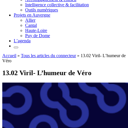
Intelligence collective & facilitation
Outils numériques
Projets en Auvergne
Allier
Cantal
Haute-Loire
Puy de Dome
L’agenda
Accueil
»
Tous les articles du connecteur
»
13.02 Viril- L’humeur de
Véro
13.02 Viril- L’humeur de Véro