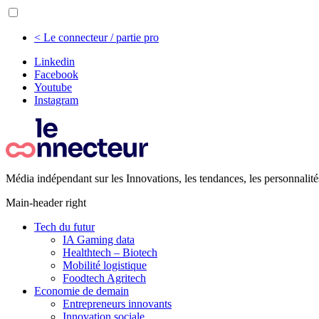
< Le connecteur / partie pro
Linkedin
Facebook
Youtube
Instagram
Média indépendant sur les Innovations, les tendances, les personnalité
Main-header right
Tech du futur
IA Gaming data
Healthtech – Biotech
Mobilité logistique
Foodtech Agritech
Economie de demain
Entrepreneurs innovants
Innovation sociale