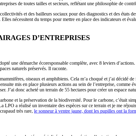
treprises de toutes tailles et secteurs, reflétant une philosophie de co
 collectivités et des bailleurs sociaux pour des diagnostics et des états d
lles nécessitent du temps pour mettre en place des indicateurs et évalue
AIRAGES D’ENTREPRISES
adopté une démarche écoresponsable complète, avec 8 leviers d’actions. 
espaces naturels préservés. Il raconte.
ammifères, oiseaux et amphibiens. Cela m’a choqué et j’ai décidé de fa
 ensuite mis en place plusieurs actions au sein de l’entreprise, comme évit
enser. J’ai donc acheté un terrain de 55 hectares pour créer un espace na
one et la préservation de la biodiversité. Pour le carbone, c’était simple 
La LPO a réalisé un inventaire des espèces sur ce terrain et je me réjouis
crapaud très rare,
le sonneur à ventre jaune, dont les pupilles ont la fo