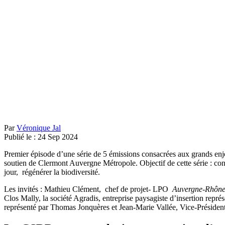
Par
Véronique Jal
Publié le :
24
Sep
2024
Premier épisode d’une série de 5 émissions consacrées aux grands enjeu
soutien de Clermont Auvergne Métropole. Objectif de cette série : cont
jour, régénérer la biodiversité.
Les invités : Mathieu Clément, chef de projet- LPO
Auvergne-Rhône
Clos Mally, la société Agradis, entreprise paysagiste d’insertion rep
représenté par Thomas Jonquères et Jean-Marie Vallée, Vice-Président en