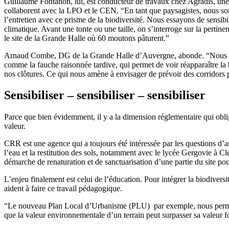
Guillaume Fontanon, lui, est
conducteur de travaux chez Agradis, une
collaborent avec la LPO et le CEN. “En tant que paysagistes, nous som
l’entretien avec ce prisme de la biodiversité. Nous essayons de sensibi
climatique. Avant une tonte ou une taille, on s’interroge sur la pertin
le site de la Grande Halle où 60 moutons pâturent.”
Arnaud Combe, DG de la Grande Halle d’Auvergne, abonde.
“Nous a
comme la fauche raisonnée tardive, qui permet de voir réapparaître la bi
nos clôtures. Ce qui nous amène à envisager de prévoir des corridors 
Sensibiliser – sensibiliser – sensibiliser
Parce que bien évidemment, il y a la dimension réglementaire qui oblige. 
valeur.
CRR est une agence qui a toujours été intéressée par les questions d’
l’eau et la restitution des sols, notamment avec le lycée Gergovie à
démarche de renaturation et de sanctuarisation d’une partie du site p
L’enjeu finalement est celui de l’éducation. Pour intégrer la biodivers
aident à faire ce travail pédagogique.
“Le nouveau Plan Local d’Urbanisme (PLU) par exemple, nous permet d’
que la valeur environnementale d’un terrain peut surpasser sa valeur f