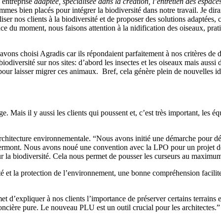
 entreprise
adaptée, spécialisée dans la création, l’entretien des espaces
mes bien placés pour intégrer la biodiversité dans notre travail. Je di
liser nos clients à la biodiversité et de proposer des solutions adaptées
ence du moment, nous faisons attention à la nidification des oiseaux, prat
vons choisi Agradis car ils répondaient parfaitement à nos critères d
odiversité sur nos sites: d’abord les insectes et les oiseaux mais aussi d
pour laisser migrer ces animaux. Bref, cela génère plein de nouvelles i
Mais il y aussi les clients qui poussent et, c’est très important, les équi
architecture environnementale. “Nous avons initié une démarche pour dév
 Clermont. Nous avons noué une convention avec la LPO pour un projet d
our la biodiversité. Cela nous permet de pousser les curseurs au maxim
ité et la protection de l’environnement, une bonne compréhension facilite
expliquer à nos clients l’importance de préserver certains terrains et 
oncière pure. Le nouveau PLU est un outil crucial pour les architectes.”