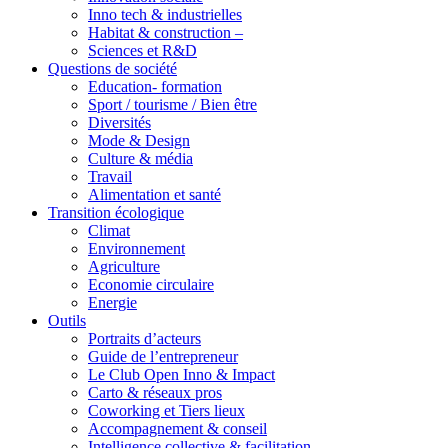
Inno tech & industrielles
Habitat & construction –
Sciences et R&D
Questions de société
Education- formation
Sport / tourisme / Bien être
Diversités
Mode & Design
Culture & média
Travail
Alimentation et santé
Transition écologique
Climat
Environnement
Agriculture
Economie circulaire
Energie
Outils
Portraits d’acteurs
Guide de l’entrepreneur
Le Club Open Inno & Impact
Carto & réseaux pros
Coworking et Tiers lieux
Accompagnement & conseil
Intelligence collective & facilitation