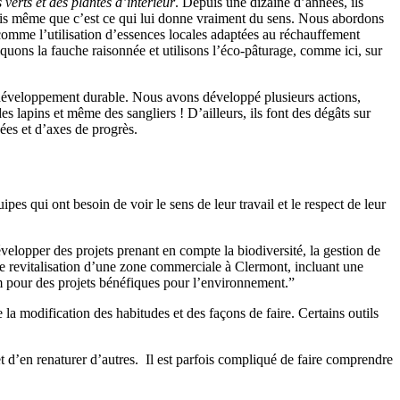
 verts et des plantes d’intérieur
. Depuis une dizaine d’années, ils
rais même que c’est ce qui lui donne vraiment du sens. Nous abordons
, comme l’utilisation d’essences locales adaptées au réchauffement
iquons la fauche raisonnée et utilisons l’éco-pâturage, comme ici, sur
e développement durable. Nous avons développé plusieurs actions,
es lapins et même des sangliers ! D’ailleurs, ils font des dégâts sur
dées et d’axes de progrès.
pes qui ont besoin de voir le sens de leur travail et le respect de leur
elopper des projets prenant en compte la biodiversité, la gestion de
e revitalisation d’une zone commerciale à Clermont, incluant une
um pour des projets bénéfiques pour l’environnement.”
 la modification des habitudes et des façons de faire. Certains outils
d’en renaturer d’autres. Il est parfois compliqué de faire comprendre