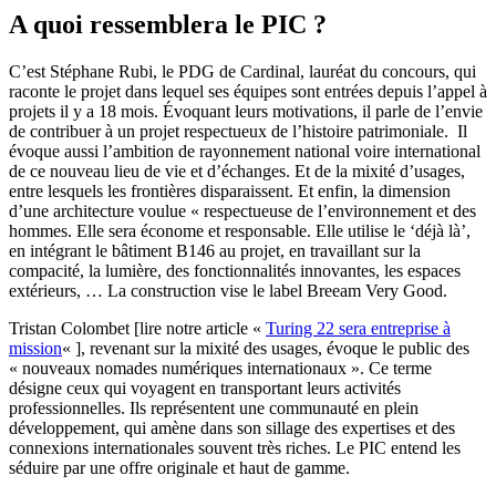
A quoi ressemblera le PIC ?
C’est Stéphane Rubi, le PDG de Cardinal, lauréat du concours, qui
raconte le projet dans lequel ses équipes sont entrées depuis l’appel à
projets il y a 18 mois. Évoquant leurs motivations, il parle de l’envie
de contribuer à un projet respectueux de l’histoire patrimoniale. Il
évoque aussi l’ambition de rayonnement national voire international
de ce nouveau lieu de vie et d’échanges. Et de la mixité d’usages,
entre lesquels les frontières disparaissent. Et enfin, la dimension
d’une architecture voulue « respectueuse de l’environnement et des
hommes. Elle sera économe et responsable. Elle utilise le ‘déjà là’,
en intégrant le bâtiment B146 au projet, en travaillant sur la
compacité, la lumière, des fonctionnalités innovantes, les espaces
extérieurs, … La construction vise le label Breeam Very Good.
Tristan Colombet [lire notre article «
Turing 22 sera entreprise à
mission
« ], revenant sur la mixité des usages, évoque le public des
« nouveaux nomades numériques internationaux ». Ce terme
désigne ceux qui voyagent en transportant leurs activités
professionnelles. Ils représentent une communauté en plein
développement, qui amène dans son sillage des expertises et des
connexions internationales souvent très riches. Le PIC entend les
séduire par une offre originale et haut de gamme.