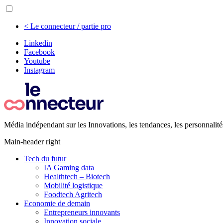
< Le connecteur / partie pro
Linkedin
Facebook
Youtube
Instagram
Média indépendant sur les Innovations, les tendances, les personnalité
Main-header right
Tech du futur
IA Gaming data
Healthtech – Biotech
Mobilité logistique
Foodtech Agritech
Economie de demain
Entrepreneurs innovants
Innovation sociale