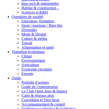
Inno tech & industrielles
Habitat & construction –
Sciences et R&D
Questions de société
Education- formation
Sport / tourisme / Bien être
Diversités
Mode & Design
Culture & média
Travail
Alimentation et santé
Transition écologique
Climat
Environnement
Agriculture
Economie circulaire
Energie
Outils
Portraits d’acteurs
Guide de l’entrepreneur
Le Club Open Inno & Impact
Carto & réseaux pros
Coworking et Tiers lieux
Accompagnement & conseil
Intelligence collective & facilitation